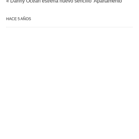
« Danny Ocean estrena nuevo sencillo 'Apartamento'
HACE 5 AÑOS