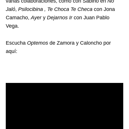
varias colaboraciones, como con Sabino en
No
Jaló
,
Psilocibina , Te Choca Te Checa
con Jona
Camacho,
Ayer
y
Dejarnos Ir
con Juan Pablo
Vega.
Escucha
Optemos
de Zamora y Caloncho por
aquí: