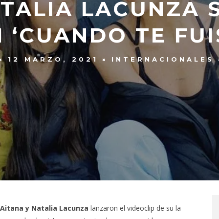
ATALIA LACUNZA
 ‘CUANDO TE FUI
12 MARZO, 2021
INTERNACIONALES
Aitana y Natalia Lacunza
lanzaron el videoclip de su la