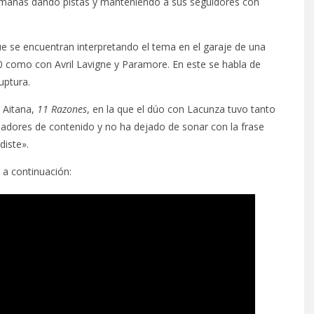
emanas dando pistas y manteniendo a sus seguidores con
ue se encuentran interpretando el tema en el garaje de una
0 como con Avril Lavigne y Paramore. En este se habla de
uptura.
 Aitana,
11 Razones
, en la que el dúo con Lacunza tuvo tanto
readores de contenido y no ha dejado de sonar con la frase
diste».
 a continuación: