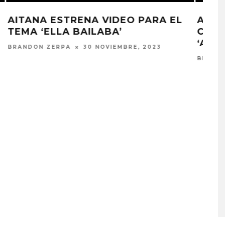
L
AITANA Y DANNA PAOLA
COMPARTEN VIDEOCLIP PARA
‘AQYNE’
BRANDON ZERPA
20 OCTUBRE, 2023
A COMPARTE
STRAY KIDS PUBLICA EL E
N LA CIUDAD’
‘THIS & THAT’
STO, 2026
7 AGOSTO, 2026