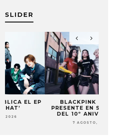
SLIDER
P
BLACKPINK ESTARÁ
DANIELA 
PRESENTE EN SU EVENTO
NUEVA ERA 
DEL 10º ANIVERSARIO
7 AG
7 AGOSTO, 2026