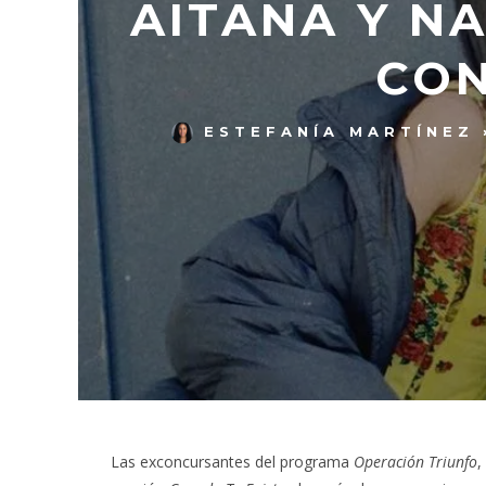
AITANA Y N
CON
ESTEFANÍA MARTÍNEZ
Las exconcursantes del programa
Operación Triunfo
,