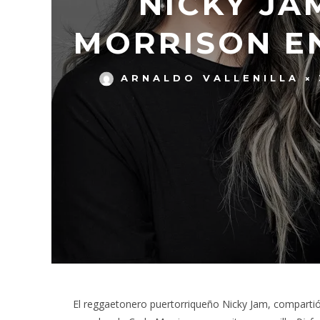
NICKY JA
MORRISON E
ARNALDO VALLENILLA
El reggaetonero puertorriqueño Nicky Jam, comparti