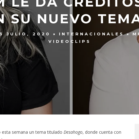
M LE DA CRÉDITO
N SU NUEVO TEMA
3 JULIO, 2020
INTERNACIONALES
M
VIDEOCLIPS
ó esta semana un tema titulado
Desahogo
, donde cuenta con