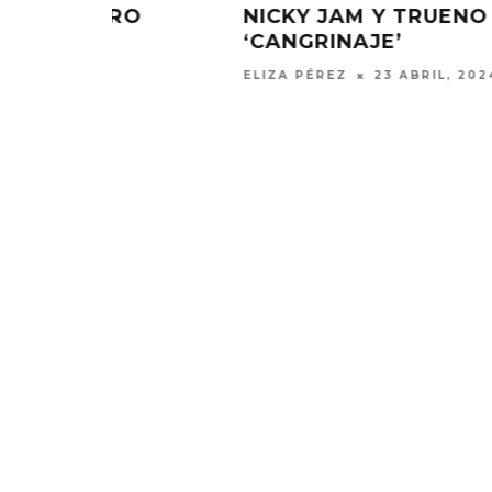
ESENTAN
INDIA MARTÍNEZ, LELE PONS Y
GREEICY UNEN FUERZAS EN ‘LAS
BURBUJAS DEL JACUZZI’
ANDRÉS PÉREZ
19 ENERO, 2024
EDGAR BAJO EL AGUA ABRE
GHOST 
UN NUEVO CAPÍTULO CON
GLOBA
‘CAMPO, PUERTA’
CONCIERTO 
CON FUNCI
6 AGOSTO, 2026