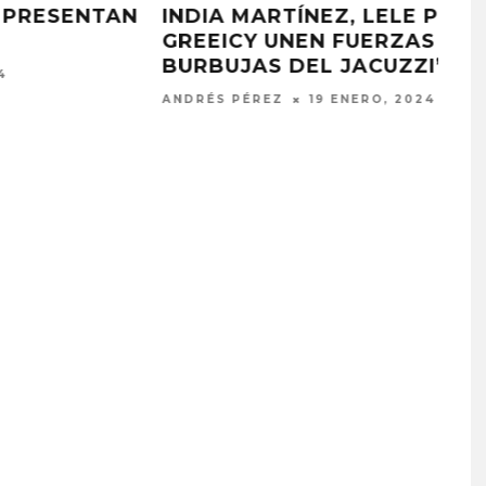
JAVYPABLO PUBLICA EL SINGLE
‘CUADRICULADO’
ANDRÉS PÉREZ
19 ENERO, 2024
PROYECTARÁ
KAROL G PRESENTA
LMENTE EL
TRACKLIST DE SU ÁLBUM
‘2 BIG TO RIG’
‘NO ME ARREPIENTO DE
ÓN EN CARACAS
SENTIR TANTO’