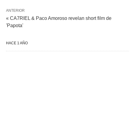
ANTERIOR
« CA7RIEL & Paco Amoroso revelan short film de
'Papota'
HACE 1 AÑO