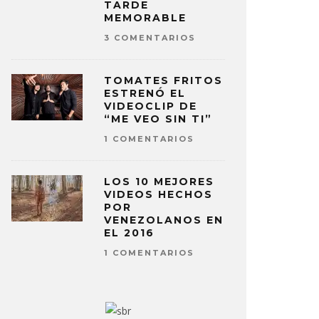
TARDE
MEMORABLE
3 COMENTARIOS
TOMATES FRITOS
ESTRENÓ EL
VIDEOCLIP DE
“ME VEO SIN TI”
1 COMENTARIOS
LOS 10 MEJORES
VIDEOS HECHOS
POR
VENEZOLANOS EN
EL 2016
1 COMENTARIOS
 WEEKND REVELA ‘DANCING IN
THE WEEK
 FLAMES’
‘HURRY U