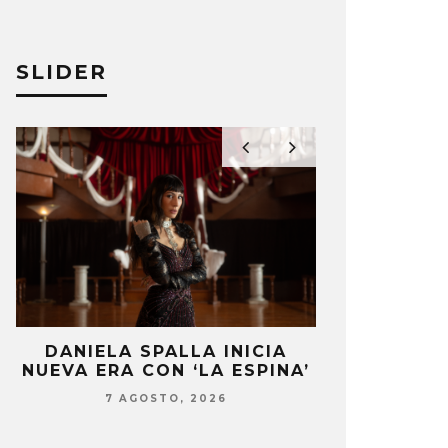
A PÉREZ
13 SEPTIEMBRE, 2024
JULIO MOREAN
SLIDER
DANIELA SPALLA INICIA
MONET IN B
NUEVA ERA CON ‘LA ESPINA’
FRAGILIDA
CON 
7 AGOSTO, 2026
7 AG