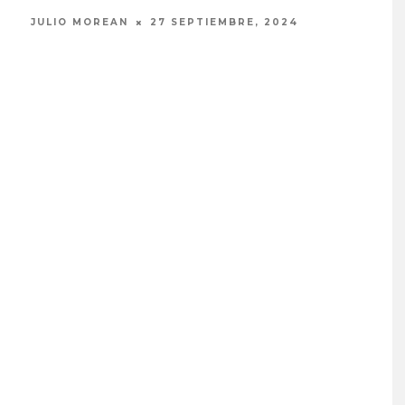
JULIO MOREAN
27 SEPTIEMBRE, 2024
ELIZ
ÓN PUBLICA EL
JOAQUINA COMPARTE
CEMOS LO QUE
‘VERANO EN LA CIUDAD’
DEMOS’
7 AGOSTO, 2026
STO, 2026