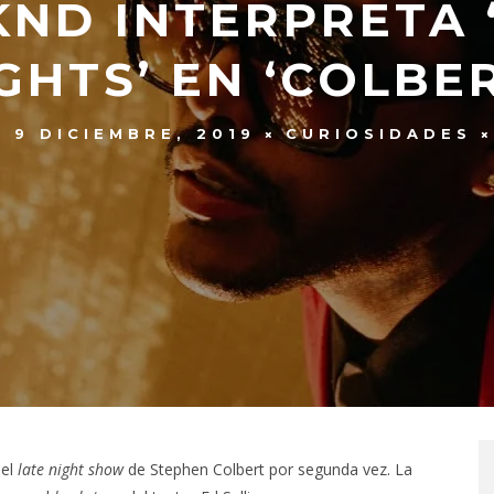
ND INTERPRETA 
GHTS’ EN ‘COLBE
9 DICIEMBRE, 2019
CURIOSIDADES
 el
late night
show
de Stephen Colbert por segunda vez. La