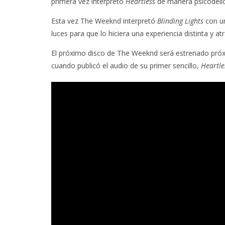
primera vez interpretó
Heartless
de manera psicodéli
Esta vez The Weeknd interpretó
Blinding Lights
con un
luces para que lo hiciera una experiencia distinta y atr
El próximo disco de The Weeknd será estrenado próx
cuando publicó el audio de su primer sencillo,
Heartle