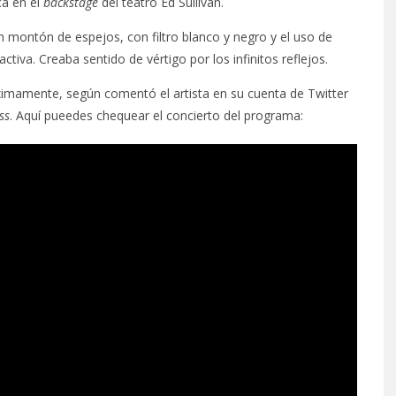
ca en el
backstage
del teatro Ed Sullivan.
 montón de espejos, con filtro blanco y negro y el uso de
activa. Creaba sentido de vértigo por los infinitos reflejos.
imamente, según comentó el artista en su cuenta de Twitter
ss
. Aquí pueedes chequear el concierto del programa: