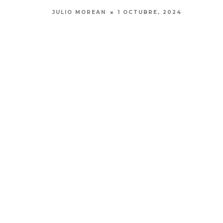
JULIO MOREAN
1 OCTUBRE, 2024
MALA GESTI
DISCO ‘HA
PO
7 AGO