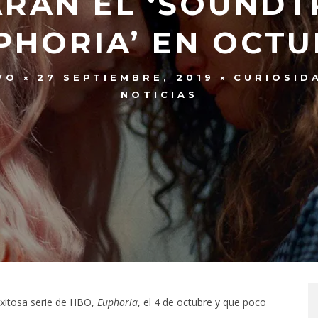
RÁN EL ‘SOUNDT
PHORIA’ EN OCT
VO
27 SEPTIEMBRE, 2019
CURIOSID
NOTICIAS
exitosa serie de HBO,
Euphoria
, el 4 de octubre y que poco