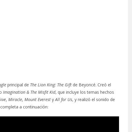
ngle
principal de
The Lion King: The Gift
de Beyoncé. Creó el
co
Imagination & The Misfit Kid
, que incluye los temas hechos
Give
,
Miracle
,
Mount Everest
y
All for Us
, y realizó el sonido de
 completa a continuación: