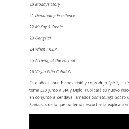
20
Maddy’s Story
21
Demanding Excellence
22
McKay & Cassie
23
Gangster
24
When I R.I.P
25
Arriving at the Formal
26
Virgin Piña Colada’s
Este año, Labrinth coescribió y coprodujo
Spirit
, el
si
tema
LSD
junto a SIA y Diplo. Publicará su nuevo dis
en conjunto a Zendaya llamados
Something’s Got to 
Euphoria
, de lo que podemos escuchar la explicación