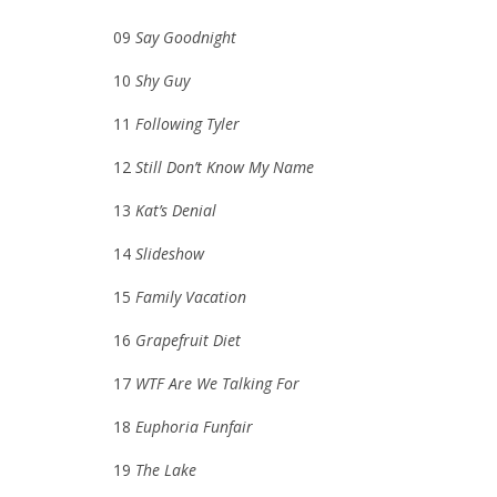
09
Say Goodnight
10
Shy Guy
11
Following Tyler
12
Still Don’t Know My Name
13
Kat’s Denial
14
Slideshow
15
Family Vacation
16
Grapefruit Diet
17
WTF Are We Talking For
18
Euphoria Funfair
19
The Lake