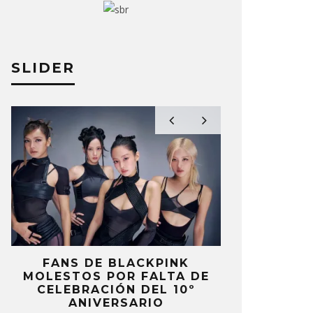
SLIDER
FANS DE BLACKPINK
BLIND CHA
MOLESTOS POR FALTA DE
CON DOB
CELEBRACIÓN DEL 10º
ANUNCI
ANIVERSARIO
‘PAI