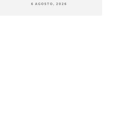
6 AGOSTO, 2026
6 AG