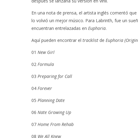
después se lanzaría su versión en vinil.
En una nota de prensa, el artista inglés comentó que
lo volvió un mejor músico. Para Labrinth, fue un sueñ
encuentran entrelazadas en
Euphoria
.
Aquí pueden encontrar el
tracklist
de
Euphoria (Origin
01
New Girl
02
Formula
03
Preparing for Call
04
Forever
05
Planning Date
06
Nate Growing Up
07
Home From Rehab
08
We All Knew