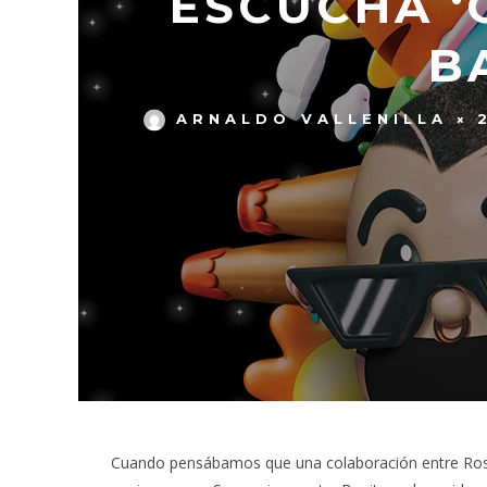
ESCUCHA ‘O
B
ARNALDO VALLENILLA
Cuando pensábamos que una colaboración entre Rosal