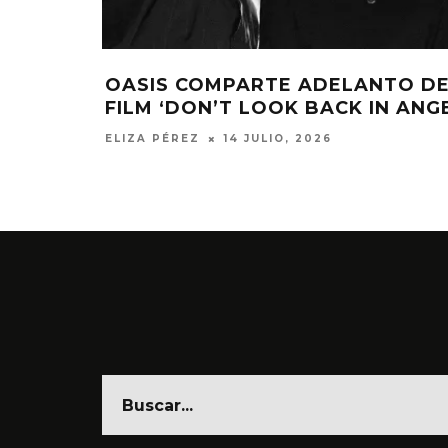
RTE ADELANTO DEL
BAD BUNNY ENVIÓ A
OOK BACK IN ANGER’
HUMANITARIA A AFE
VENEZUELA
ULIO, 2026
ELIZA PÉREZ
6 JULIO, 2026