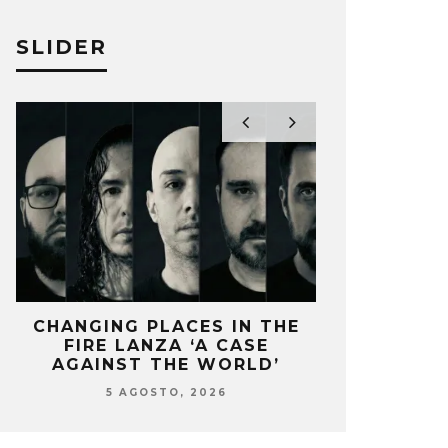
SLIDER
ING PLACES IN THE
OZUNA Y OMAR CO
E LANZA ‘A CASE
ENCIENDEN EL VERAN
NST THE WORLD’
‘ZIZI’
5 AGOSTO, 2026
5 AGOSTO, 2026