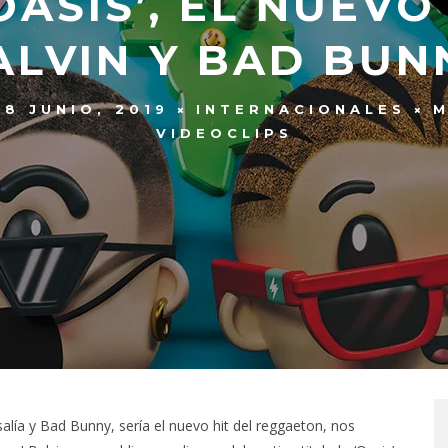
ASIS’, EL NUEVO
ALVIN Y BAD BUN
28 JUNIO, 2019
INTERNACIONALES
M
VIDEOCLIPS
ía y Bad Bunny, sería el nuevo hit del reggaeton, nos