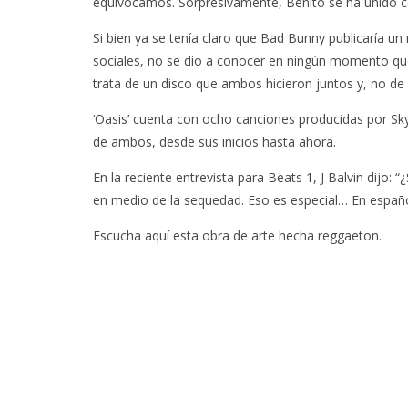
equivocamos. Sorpresivamente, Benito se ha unido con 
Si bien ya se tenía claro que Bad Bunny publicaría un
sociales, no se dio a conocer en ningún momento que
trata de un disco que ambos hicieron juntos y, no d
‘Oasis’ cuenta con ocho canciones producidas por Sky
de ambos, desde sus inicios hasta ahora.
En la reciente entrevista para Beats 1, J Balvin dijo:
en medio de la sequedad. Eso es especial… En español
Escucha aquí esta obra de arte hecha reggaeton.