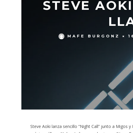
STEVE AOK
LL
MAFE BURGONZ
1
Steve Aoki lanza sencillo “Night Call” junto a Migos y