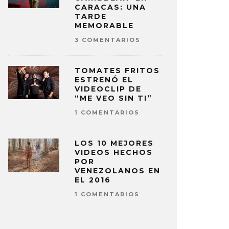
CARACAS: UNA
TARDE
MEMORABLE
3 COMENTARIOS
TOMATES FRITOS
ESTRENÓ EL
VIDEOCLIP DE
“ME VEO SIN TI”
1 COMENTARIOS
LOS 10 MEJORES
VIDEOS HECHOS
POR
VENEZOLANOS EN
EL 2016
1 COMENTARIOS
I, LA JOAQUI Y STEVE AOKI SE
STEVE AO
NTAN PARA LANZAR ‘MUÑECAS’
DE ‘CUTE 