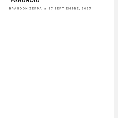
‘PARANOIA’
ELIZ
BRANDON ZERPA
27 SEPTIEMBRE, 2023
DANIELLE PONDER ANUNCI
NUEVO ÁLBUM Y ADELANT
‘SUN AND MOON’
6 AGOSTO, 2026