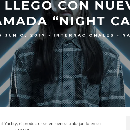
I LLEGÓ CON NUE
AMADA “NIGHT CA
6 JUNIO, 2017
INTERNACIONALES
N
 Lil Yachty, el productor se encuentra trabajando en su