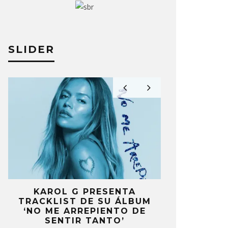
TAKING B
A PÉREZ
13 ENERO, 2023
JULIO MOREAN
SLIDER
A
KAROL G PRESENTA
FANS DE
A
TRACKLIST DE SU ÁLBUM
MOLESTOS 
‘NO ME ARREPIENTO DE
CELEBRA
SENTIR TANTO’
ANIV