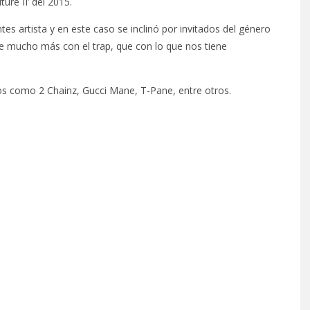
ure II’ del 2015.
s artista y en este caso se inclinó por invitados del género
e mucho más con el trap, que con lo que nos tiene
tados como 2 Chainz, Gucci Mane, T-Pane, entre otros.