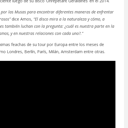
ente luego de su disco ‘Unrepetant Geraldines’ en el 2014.
as por las Musas para encontrar diferentes maneras de enfrentar
rosos”
dice Amos,
“El disco mira a la naturaleza y cómo, a
ones también luchan con la pregunta: ¿cuál es nuestra parte en la
smos, y en nuestras relaciones con cada uno?.”
imas feachas de su tour por Europa entre los meses de
mo Londres, Berlín, París, Milán, Amsterdam entre otras.