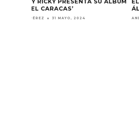
SU ÁLBUM
ELADIO CARRIÓN PUBLICA SU
ÁLBUM ‘SOL MARÍA’
ANDRÉS PÉREZ
19 ENERO, 2024
RØZ LANZA EL ÁLBUM ‘SE
JOAQUIN
ESTÁ HACIENDO TARDE’
‘VERANO E
7 AGOSTO, 2026
7 AGO