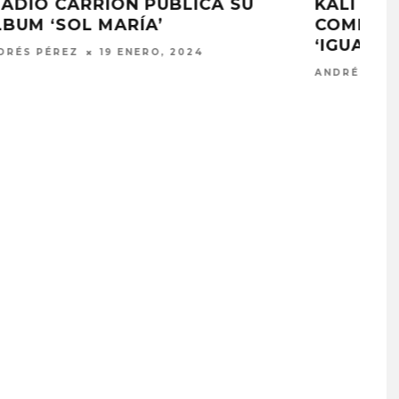
KALI UCHIS Y PESO PLUMA
COMPARTEN VIDEOCLIP PARA
‘IGUAL QUE UN ÁNGEL’
ANDRÉS PÉREZ
18 ENERO, 2024
A COMPARTE
DANIELA SPALLA INICIA
N LA CIUDAD’
NUEVA ERA CON ‘LA ESPINA
STO, 2026
7 AGOSTO, 2026