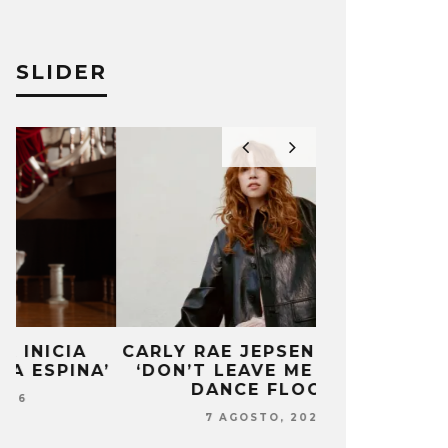
SLIDER
CARLY RAE JEPSEN PUBLICA
MONET IN B
’
‘DON’T LEAVE ME ON THE
FRAGILIDA
DANCE FLOOR’
CON 
7 AGOSTO, 2026
7 AG