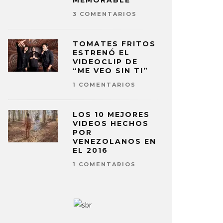
MEMORABLE
3 COMENTARIOS
TOMATES FRITOS
ESTRENÓ EL
VIDEOCLIP DE
“ME VEO SIN TI”
1 COMENTARIOS
LOS 10 MEJORES
VIDEOS HECHOS
POR
VENEZOLANOS EN
EL 2016
1 COMENTARIOS
H LANZA CAMISA LIMITADA
SEBASTIÁ
RA AYUDAR A LOS
MENSAJE 
MNIFICADOS EN VENEZUELA
VENEZUEL