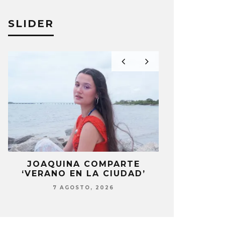
A PÉREZ
7 JULIO, 2026
ELIZA PÉREZ
SLIDER
LA
JOAQUINA COMPARTE
STRAY KIDS
‘VERANO EN LA CIUDAD’
‘THI
7 AGOSTO, 2026
7 AG