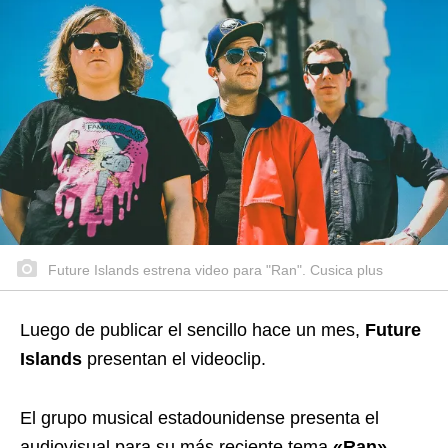
Future Islands estrena video para "Ran". Cusica plus
Luego de publicar el sencillo hace un mes,
Future
Islands
presentan el videoclip.
El grupo musical estadounidense
presenta el
audiovisual para su más reciente tema
«Ran»
.