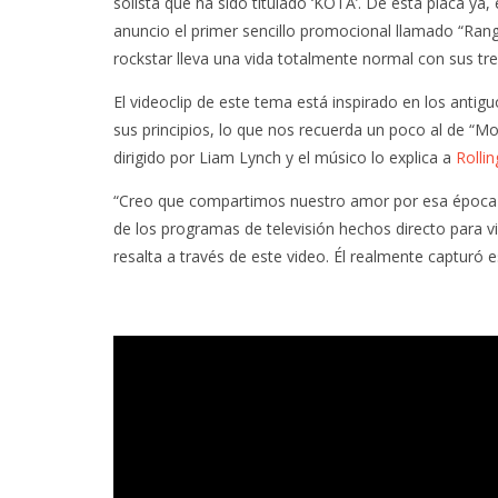
solista que ha sido titulado ‘KOTA’. De esta placa y
anuncio el primer sencillo promocional llamado “Rang
rockstar lleva una vida totalmente normal con sus tre
El videoclip de este tema está inspirado en los antig
sus principios, lo que nos recuerda un poco al de “M
dirigido por Liam Lynch y el músico lo explica a
Rolli
“Creo que compartimos nuestro amor por esa época pr
de los programas de televisión hechos directo para v
resalta a través de este video. Él realmente capturó