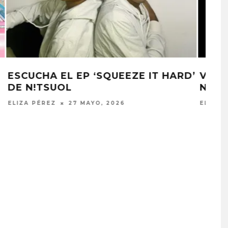
RD’
VINILOVERSUS PRESENTA SU
NUEVO SENCILLO ‘EL AVIÓN’
ELIZA PÉREZ
30 ABRIL, 2026
PROYECTARÁ
KAROL G PRESENTA
LMENTE EL
TRACKLIST DE SU ÁLBUM
‘2 BIG TO RIG’
‘NO ME ARREPIENTO DE
ÓN EN CARACAS
SENTIR TANTO’