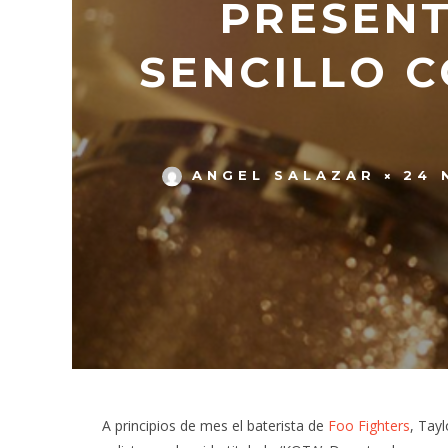
PRESENT
SENCILLO 
ANGEL SALAZAR
24 
A principios de mes el baterista de
Foo Fighters
, Tay