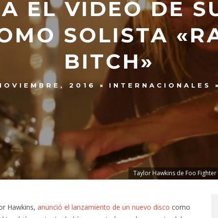
A EL VIDEO DE S
COMO SOLISTA «R
BITCH»
NOVIEMBRE, 2016
INTERNACIONALES
Taylor Hawkins de Foo Fighter 
lor Hawkins,
anunció el lanzamiento de un nuevo disco
como