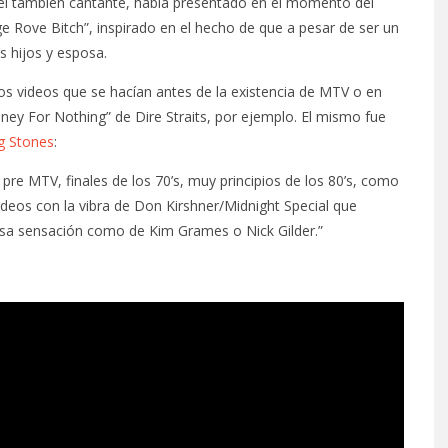
a, el también cantante, había presentado en el momento del
e Rove Bitch”, inspirado en el hecho de que a pesar de ser un
s hijos y esposa.
uos videos que se hacían antes de la existencia de MTV o en
oney For Nothing” de Dire Straits, por ejemplo. El mismo fue
ng Stones
:
e MTV, finales de los 70’s, muy principios de los 80’s, como
ideos con la vibra de Don Kirshner/Midnight Special que
 esa sensación como de Kim Grames o Nick Gilder.”