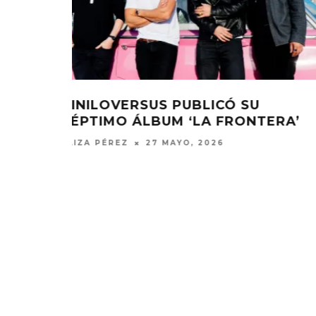
U
ESCUCHA EL EP ‘SQUEEZE IT HA
NTERA’
DE N!TSUOL
ELIZA PÉREZ
27 MAYO, 2026
EDGAR BAJO EL AGUA ABRE
GHOST 
UN NUEVO CAPÍTULO CON
GLOBA
‘CAMPO, PUERTA’
CONCIERTO 
CON FUNCI
6 AGOSTO, 2026