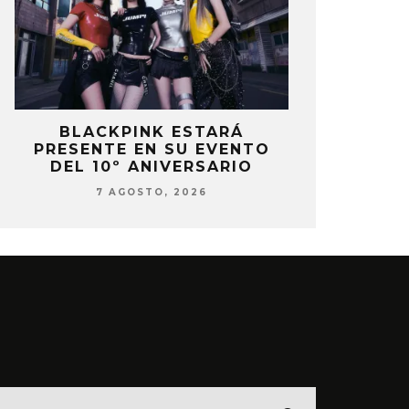
P
BLACKPINK ESTARÁ
DANIELA 
PRESENTE EN SU EVENTO
NUEVA ERA 
DEL 10º ANIVERSARIO
7 AG
7 AGOSTO, 2026