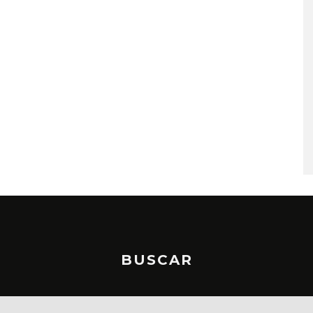
A COMPARTE
STRAY KIDS PUBLICA EL E
N LA CIUDAD’
‘THIS & THAT’
STO, 2026
7 AGOSTO, 2026
BUSCAR