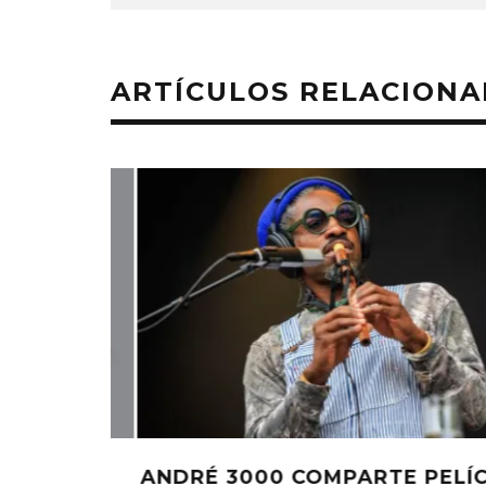
ARTÍCULOS RELACION
MONET IN BLUE EXPLORA LA
JOAQUIN
FRAGILIDAD DEL TIEMPO
‘VERANO E
CON ‘ALONSO’
7 AGO
7 AGOSTO, 2026
ELÍCULA
BOBBY PUBLICA SU ÁLBUM