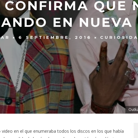
 CONFIRMA QUE 
ANDO EN NUEVA
ZAR
6 SEPTIEMBRE, 2016
CURIOSID
Outka
 video en el que enumeraba todos los discos en los que había