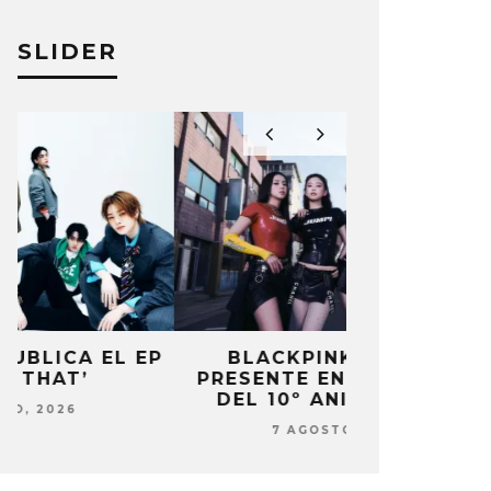
SLIDER
P
BLACKPINK ESTARÁ
DANIELA 
PRESENTE EN SU EVENTO
NUEVA ERA 
DEL 10º ANIVERSARIO
7 AG
7 AGOSTO, 2026