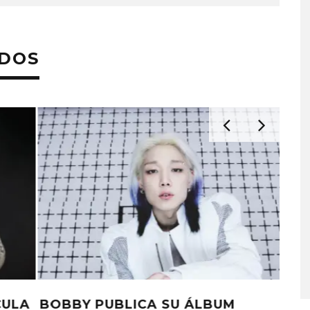
ADOS
A COMPARTE
STRAY KIDS PUBLICA EL E
N LA CIUDAD’
‘THIS & THAT’
STO, 2026
7 AGOSTO, 2026
21 SAVAGE ESTRENA EL ÁLBUM