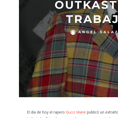
OUTKAST
TRABAJ
ANGEL SALA
El día de hoy el rapero
Gucci Mane
publicó un extraño