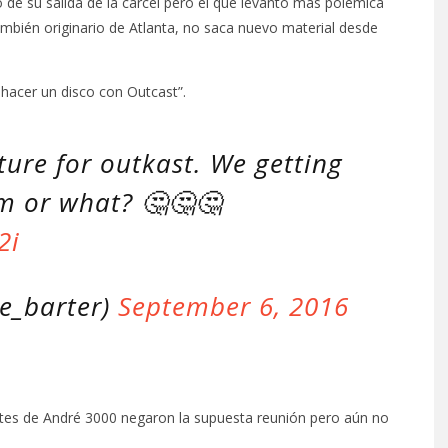
de su salida de la cárcel pero el que levantó más polémica
ambién originario de Atlanta, no saca nuevo material desde
hacer un disco con Outcast”.
ure for outkast. We getting
m or what? 🤔🤔🤔
2i
e_barter)
September 6, 2016
ntes de André 3000 negaron la supuesta reunión pero aún no