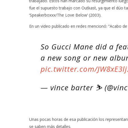
trabajado. Estos han marcado su resurgimiento luego 
fue el supuesto trabajo con Outkast, ya que el dúo t
‘Speakerboxxx/The Love Below’ (2003).
En un video publicado en redes mencionó: “Acabo de 
So Gucci Mane did a feat
a new song or new albu
pic.twitter.com/JW8xE3lj
— vince barter ⛷ (@vinc
Unas pocas horas de esa publicación los representa
se saben más detalles.