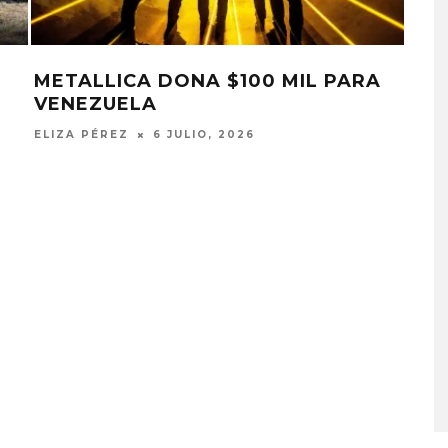
METALLICA DONA $100 MIL PARA
MET
VENEZUELA
EN 
ELIZA PÉREZ
6 JULIO, 2026
ELIZ
MONET IN BLUE EXPLORA 
FRAGILIDAD DEL TIEMPO
CON ‘ALONSO’
7 AGOSTO, 2026