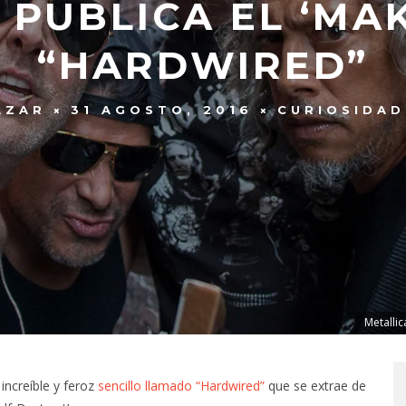
 PUBLICA EL ‘MAK
“HARDWIRED”
AZAR
31 AGOSTO, 2016
CURIOSIDAD
Metallic
increíble y feroz
sencillo llamado “Hardwired”
que se extrae de