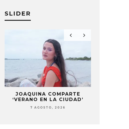
SLIDER
ALLICA TENDRÁ RESIDENCIA
ESCUCHA 
SPHERE DE LAS VEGAS
BERLIN’ 
A PÉREZ
27 FEBRERO, 2026
ELIZA PÉREZ
LA
JOAQUINA COMPARTE
STRAY KIDS
‘VERANO EN LA CIUDAD’
‘THI
7 AGOSTO, 2026
7 AG