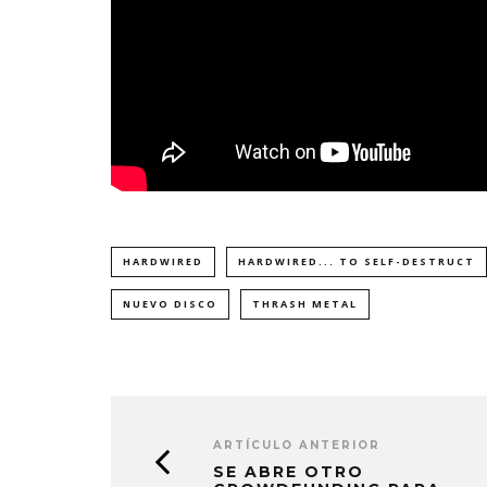
HARDWIRED
HARDWIRED... TO SELF-DESTRUCT
NUEVO DISCO
THRASH METAL
ARTÍCULO ANTERIOR
SE ABRE OTRO