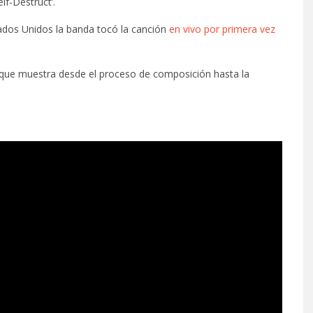
lf-Destruct’.
ados Unidos la banda tocó la canción
en vivo por primera vez
, que muestra desde el proceso de composición hasta la