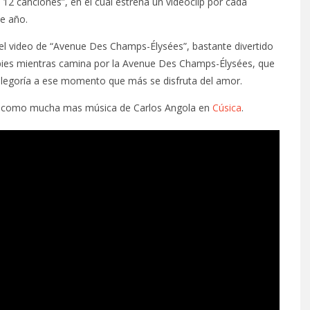
2 canciones”, en el cual estrena un videoclip por cada
e año.
 el video de “Avenue Des Champs-Élysées”, bastante divertido
 pies mientras camina por la Avenue Des Champs-Élysées, que
alegoría a ese momento que más se disfruta del amor.
í como mucha mas música de Carlos Angola en
Cúsica
.