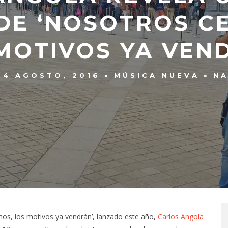
 DE ‘NOSOTROS C
MOTIVOS YA VEN
24 AGOSTO, 2016
MÚSICA NUEVA
NA
os, los motivos ya vendrán’, lanzado este año,
Carlos Angola