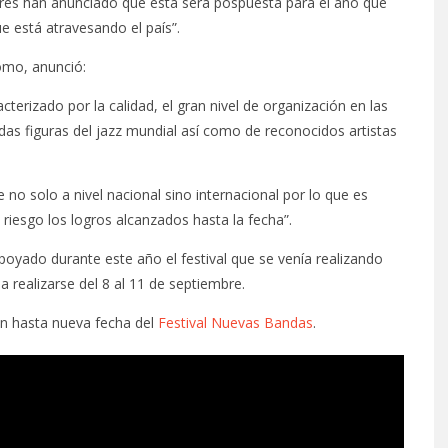
ores han anunciado que esta será pospuesta para el año que
e está atravesando el país”.
domo, anunció:
terizado por la calidad, el gran nivel de organización en las
das figuras del jazz mundial así como de reconocidos artistas
no solo a nivel nacional sino internacional por lo que es
iesgo los logros alcanzados hasta la fecha”.
oyado durante este año el festival que se venía realizando
 realizarse del 8 al 11 de septiembre.
n hasta nueva fecha del
Festival Nuevas Bandas
.