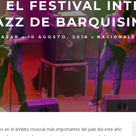
 EL FESTIVAL IN
AZZ DE BARQUIS
LAZAR
10 AGOSTO, 2016
NACIONALE
tos en el ámbito musical más importantes del país iba este año