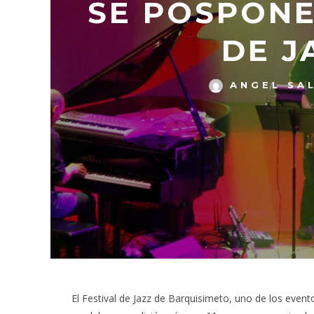
SE POSPONE
DE J
ANGEL SA
El Festival de Jazz de Barquisimeto, uno de los even