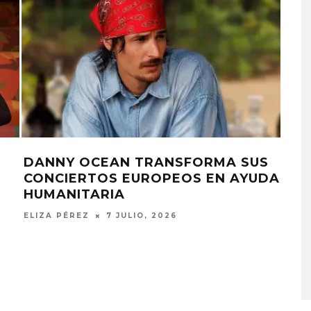
MITADA
SEBASTIÁN YATRA MANDA
MENSAJE DE ALIENTO A
ZUELA
VENEZUELA
ELIZA PÉREZ
6 JULIO, 2026
 BLUE EXPLORA LA
JOAQUINA COMPART
IDAD DEL TIEMPO
‘VERANO EN LA CIUDA
N ‘ALONSO’
7 AGOSTO, 2026
 AGOSTO, 2026