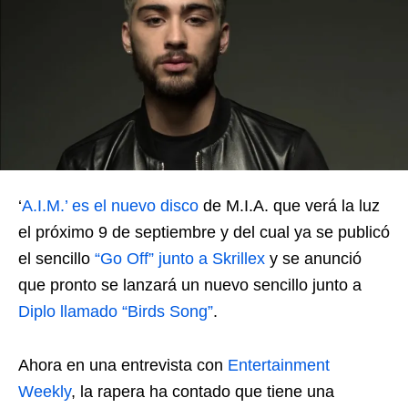
‘
A.I.M.’ es el nuevo disco
de M.I.A. que verá la luz
el próximo 9 de septiembre y del cual ya se publicó
el sencillo
“Go Off” junto a Skrillex
y se anunció
que pronto se lanzará un nuevo sencillo junto a
Diplo llamado “Birds Song
”
.
Ahora en una entrevista con
Entertainment
Weekly
, la rapera ha contado que tiene una