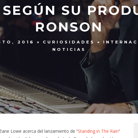
” SEGÚN SU PRO
RONSON
STO, 2016
CURIOSIDADES
INTERNAC
NOTICIAS
ane Lowe acerca del lanzamiento de “
Standing in The Rain
”