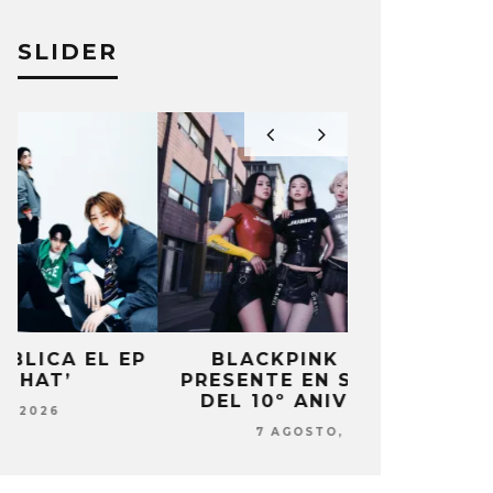
SLIDER
P
BLACKPINK ESTARÁ
DANIELA 
PRESENTE EN SU EVENTO
NUEVA ERA 
DEL 10º ANIVERSARIO
7 AG
7 AGOSTO, 2026