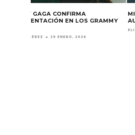
MIKA REVELA CÓMO LADY GAGA
GRAMMY
AUDICIONÓ PARA ÉL
ELIZA PÉREZ
26 ENERO, 2026
MONET IN BLUE EXPLORA LA
JOAQUIN
FRAGILIDAD DEL TIEMPO
‘VERANO E
CON ‘ALONSO’
7 AGO
7 AGOSTO, 2026