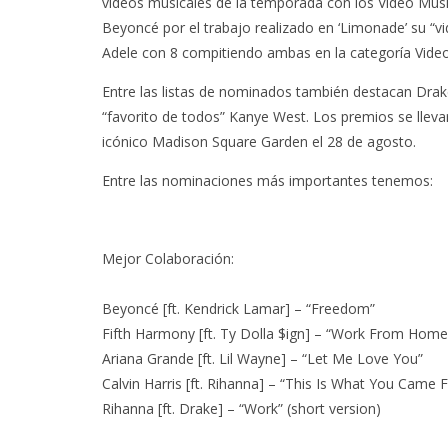
videos musicales de la temporada con los Video Mus
Beyoncé por el trabajo realizado en ‘Limonade’ su “
Adele con 8 compitiendo ambas en la categoría Video
Entre las listas de nominados también destacan Drake,
“favorito de todos” Kanye West. Los premios se lleva
icónico Madison Square Garden el 28 de agosto.
Entre las nominaciones más importantes tenemos:
Mejor Colaboración:
Beyoncé [ft. Kendrick Lamar] – “Freedom”
Fifth Harmony [ft. Ty Dolla $ign] – “Work From Home
Ariana Grande [ft. Lil Wayne] – “Let Me Love You”
Calvin Harris [ft. Rihanna] – “This Is What You Came F
Rihanna [ft. Drake] – “Work” (short version)