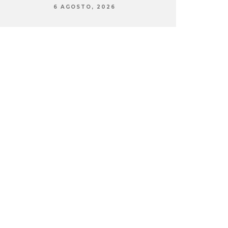
6 AGOSTO, 2026
6 AG