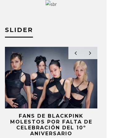
SLIDER
FANS DE BLACKPINK
BLIND CHA
MOLESTOS POR FALTA DE
CON DOB
CELEBRACIÓN DEL 10º
ANUNCI
ANIVERSARIO
‘PAI