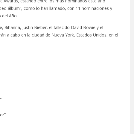
ic Awards, estando entre los más nominados este año
video álbum”, como lo han llamado, con 11 nominaciones y
 del Año.
 Rihanna, Justin Bieber, el fallecido David Bowie y el
rán a cabo en la ciudad de Nueva York, Estados Unidos, en el
”
or”