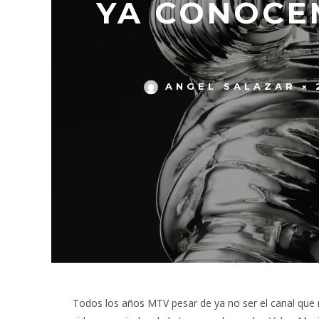
YA CONOCE
ANGEL SALAZAR
Todos los años MTV pesar de ya no ser el canal que