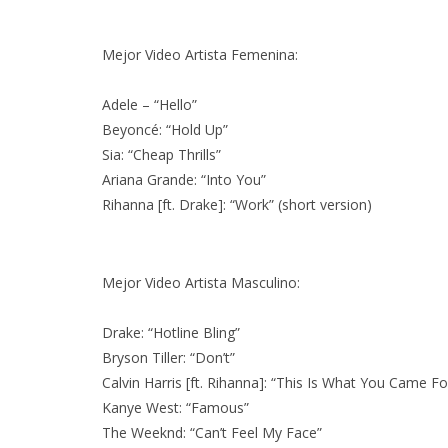
Mejor Video Artista Femenina:
Adele – “Hello”
Beyoncé: “Hold Up”
Sia: “Cheap Thrills”
Ariana Grande: “Into You”
Rihanna [ft. Drake]: “Work” (short version)
Mejor Video Artista Masculino:
Drake: “Hotline Bling”
Bryson Tiller: “Don’t”
EDGAR BAJO EL AGUA ABRE
GHOST 
Calvin Harris [ft. Rihanna]: “This Is What You Came Fo
UN NUEVO CAPÍTULO CON
GLOBA
Kanye West: “Famous”
‘CAMPO, PUERTA’
CONCIERTO 
The Weeknd: “Can’t Feel My Face”
CON FUNCI
6 AGOSTO, 2026