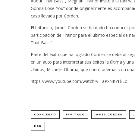
About That Bass”, Meghan Trainor invitó a la tarima
Gonna Lose You” donde originalmente es acompañada
caso llevada por Corden.
El británico, James Corden se ha dado ha conocer po
participación de Trainor para el último especial de n
That Bass”.
Parte del éxito que ha logrado Corden se debe al se
en un auto para interpretar sus éxitos la última y u
Unidos, Michelle Obama, que contó además con una bre
https://www.youtube.com/watch?v=-aPxNKYFkLo
CONCIERTO
INVITADO
JAMES CORDEN
L
R&B