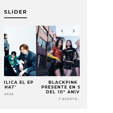
SLIDER
P
BLACKPINK ESTARÁ
DANIELA 
PRESENTE EN SU EVENTO
NUEVA ERA 
DEL 10º ANIVERSARIO
7 AG
7 AGOSTO, 2026