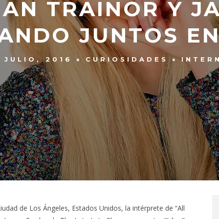
HAN TRAINOR Y J
ANDO JUNTOS EN
 JULIO, 2016
CURIOSIDADES
INTER
udad de Los Ángeles, Estados Unidos, la intérprete de “All