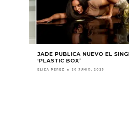
SINGLE
ESCUCHA ‘TÚ’ DE WOLFGANG
DAVID
ELIZA PÉREZ
27 MAYO, 2025