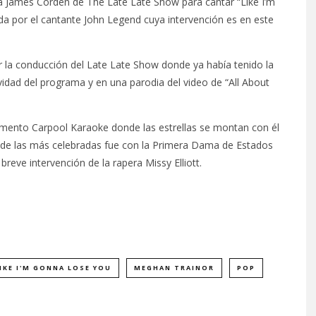
 a James Corden de The Late Late Show para cantar “Like I’m
 por el cantante John Legend cuya intervención es en este
r la conducción del Late Late Show donde ya había tenido la
avidad del programa y en una parodia del video de “All About
gmento Carpool Karaoke donde las estrellas se montan con él
na de las más celebradas fue con la Primera Dama de Estados
ve intervención de la rapera Missy Elliott.
IKE I'M GONNA LOSE YOU
MEGHAN TRAINOR
POP