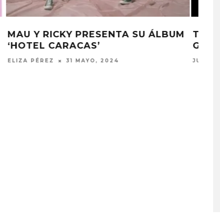
UM
TOM DELONGE LANZA SU NUEVA
GUITARRA CON FENDER
JULIO MOREAN
16 ABRIL, 2024
A COMPARTE
STRAY KIDS PUBLICA EL E
N LA CIUDAD’
‘THIS & THAT’
STO, 2026
7 AGOSTO, 2026