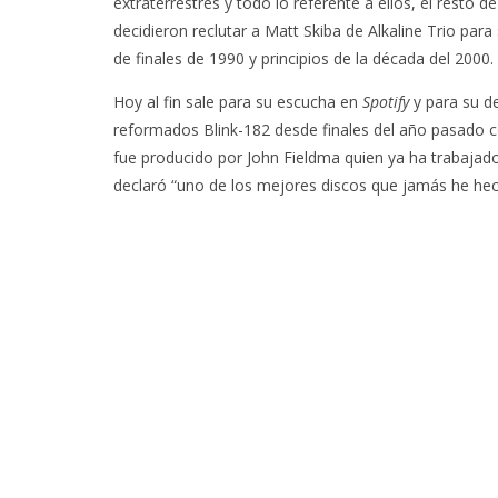
extraterrestres y todo lo referente a ellos, el resto
decidieron reclutar a Matt Skiba de Alkaline Trio par
de finales de 1990 y principios de la década del 2000.
Hoy al fin sale para su escucha en
Spotify
y para su d
reformados Blink-182 desde finales del año pasado c
fue producido por John Fieldma quien ya ha trabaja
declaró “uno de los mejores discos que jamás he hec