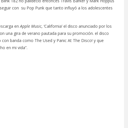
 de Blink 182 no palideció entonces Travis Barker y Mark Hoppus
a seguir con su Pop Punk que tanto influyó a los adolescentes
escarga en
Apple Music
, ‘California’ el disco anunciado por los
on una gira de verano pautada para su promoción. el disco
do con banda como The Used y Panic At The Disco! y que
ho en mi vida”.