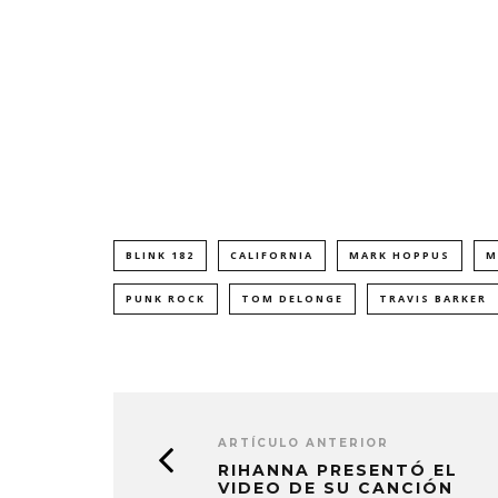
BLINK 182
CALIFORNIA
MARK HOPPUS
M
PUNK ROCK
TOM DELONGE
TRAVIS BARKER
ARTÍCULO ANTERIOR
RIHANNA PRESENTÓ EL
VIDEO DE SU CANCIÓN