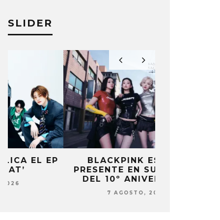
SLIDER
P
BLACKPINK ESTARÁ
DANIELA 
PRESENTE EN SU EVENTO
NUEVA ERA 
DEL 10º ANIVERSARIO
7 AG
7 AGOSTO, 2026