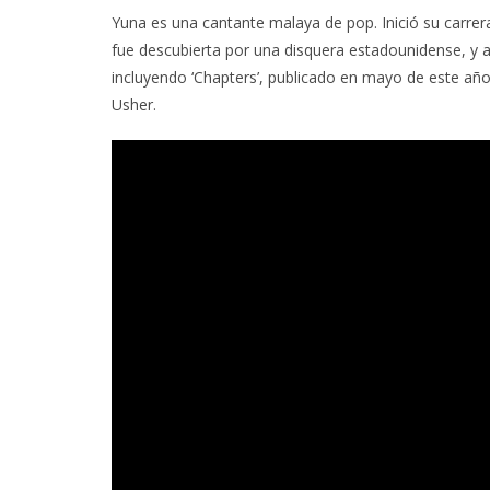
Yuna es una cantante malaya de pop. Inició su carr
fue descubierta por una disquera estadounidense, y a
incluyendo ‘Chapters’, publicado en mayo de este añ
Usher.