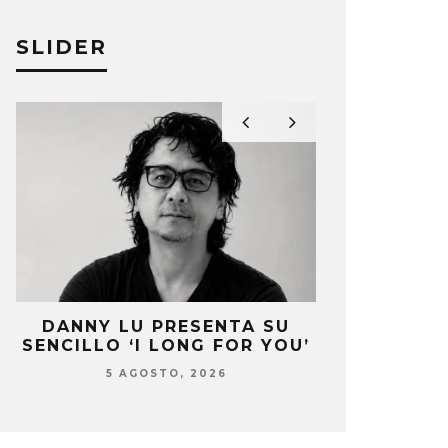
SLIDER
DANNY LU PRESENTA SU
KISS OF 
’
SENCILLO ‘I LONG FOR YOU’
SENCIL
5 AGOSTO, 2026
4 AG