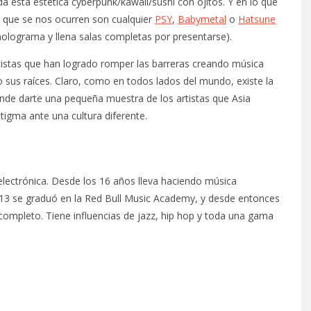
a esta estética cyberpunk/kawaii/sushi con ojitos. Y en lo que
 que se nos ocurren son cualquier
PSY
,
Babymetal
o
Hatsune
holograma y llena salas completas por presentarse).
rtistas que han logrado romper las barreras creando música
o sus raíces. Claro, como en todos lados del mundo, existe la
tende darte una pequeña muestra de los artistas que Asia
tigma ante una cultura diferente.
lectrónica. Desde los 16 años lleva haciendo música
 2013 se graduó en la Red Bull Music Academy, y desde entonces
mpleto. Tiene influencias de jazz, hip hop y toda una gama