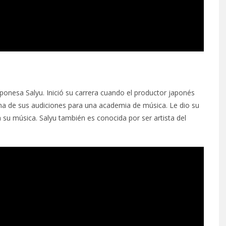
ponesa Salyu. Inició su carrera cuando el productor japonés
una de sus audiciones para una academia de música. Le dio su
su música. Salyu también es conocida por ser artista del