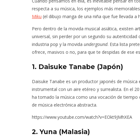
Cuando pensamos en ella, es inevitable pensar en tod
respecta a su música, los ejemplos más memorables
Miku
(el dibujo manga de una niña que fue llevada a 
Pero dentro de la movida musical asiática, existen a
universal, sin perder por un segundo su autenticidad 
industria pop y la movida
undergound
. Esta lista pre
ofrece, masivos o no, para que te despidas de ese es
1. Daisuke Tanabe (Japón)
Daisuke Tanabe es un productor japonés de música e
instrumental con un aire etéreo y surrealista. En el
ha tomado la música como una vocación de tiempo co
de música electrónica abstracta.
https://www.youtube.com/watch?v=EOkt9JMhXEA
2. Yuna (Malasia)