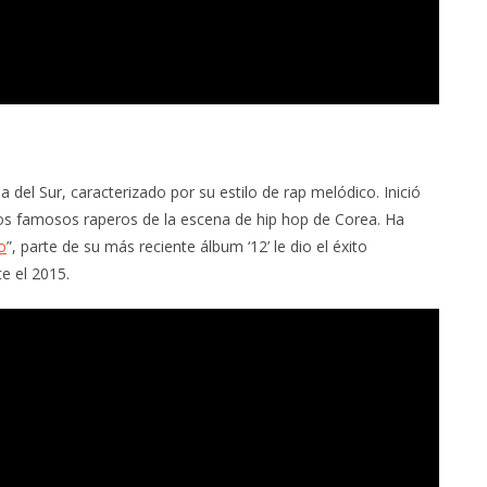
del Sur, caracterizado por su estilo de rap melódico. Inició
os famosos raperos de la escena de hip hop de Corea. Ha
o
”, parte de su más reciente álbum ‘12’ le dio el éxito
e el 2015.