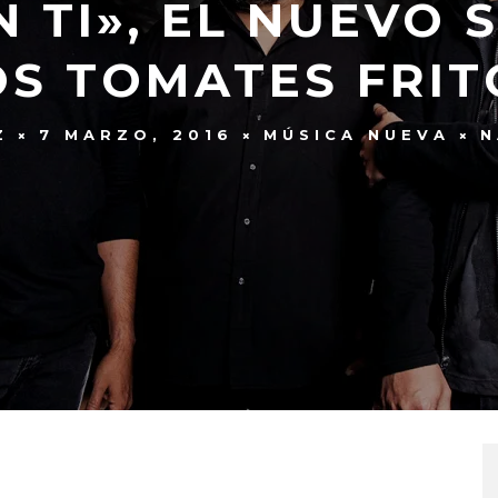
N TI», EL NUEVO 
OS TOMATES FRIT
Z
7 MARZO, 2016
MÚSICA NUEVA
N