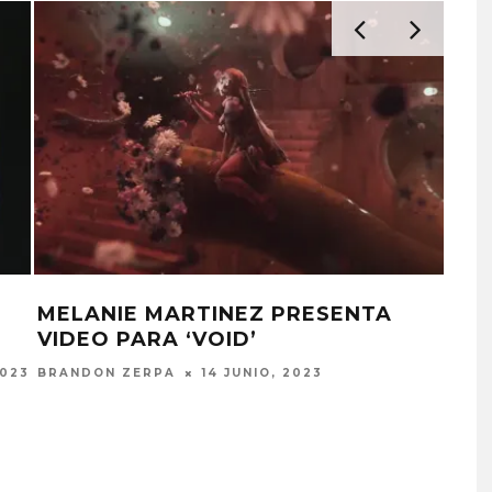
MELANIE MARTINEZ PRESENTA
TO
VIDEO PARA ‘VOID’
JUN
CO
2023
BRANDON ZERPA
14 JUNIO, 2023
MO
 BLACKPINK
BLIND CHANNEL REGRESA
JULI
POR FALTA DE
CON DOBLE SINGLE Y
IÓN DEL 10º
ANUNCIA EL ÁLBUM
ERSARIO
‘PAINSTREAM’