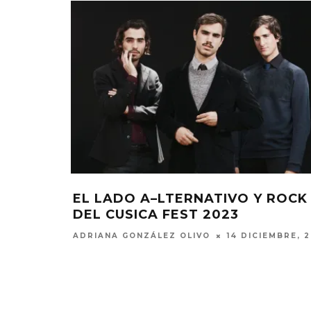
SA CON
EL LADO A–LTERNATIVO Y ROCK
DEL CUSICA FEST 2023
ADRIANA GONZÁLEZ OLIVO
14 DICIEMBRE, 
KAROL G PRESENTA
FANS DE
TRACKLIST DE SU ÁLBUM
MOLESTOS 
‘NO ME ARREPIENTO DE
CELEBRAC
S
SENTIR TANTO’
ANIV