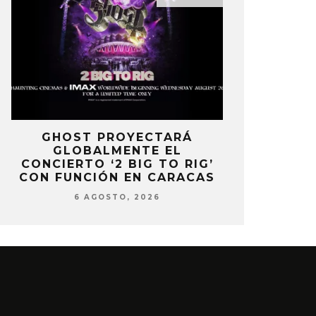
E
GHOST PROYECTARÁ
KAROL 
GLOBALMENTE EL
TRACKLIST
CONCIERTO ‘2 BIG TO RIG’
‘NO ME A
CON FUNCIÓN EN CARACAS
SENTI
6 AGOSTO, 2026
6 AG