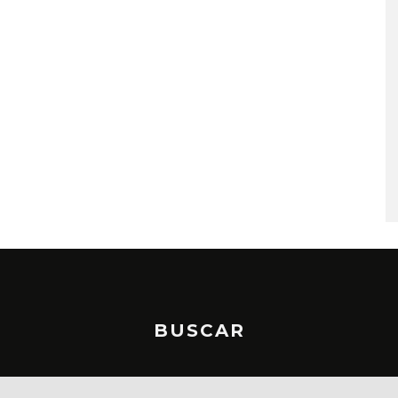
A COMPARTE
STRAY KIDS PUBLICA EL E
N LA CIUDAD’
‘THIS & THAT’
STO, 2026
7 AGOSTO, 2026
BUSCAR