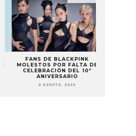
FANS DE BLACKPINK
BLIND CHA
MOLESTOS POR FALTA DE
CON DOB
CELEBRACIÓN DEL 10º
ANUNCI
ANIVERSARIO
‘PAI
6 AGOSTO, 2026
6 AG