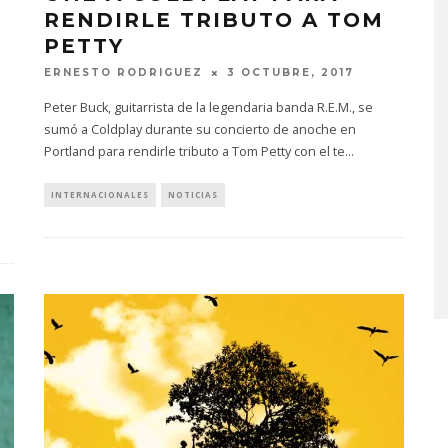
RENDIRLE TRIBUTO A TOM
PETTY
ERNESTO RODRIGUEZ
3 OCTUBRE, 2017
Peter Buck, guitarrista de la legendaria banda R.E.M., se
sumó a Coldplay durante su concierto de anoche en
Portland para rendirle tributo a Tom Petty con el te
...
PROYECTARÁ
KAROL G PRESENTA
INTERNACIONALES
NOTICIAS
LMENTE EL
TRACKLIST DE SU ÁLBUM
‘2 BIG TO RIG’
‘NO ME ARREPIENTO DE
ÓN EN CARACAS
SENTIR TANTO’
STO, 2026
6 AGOSTO, 2026