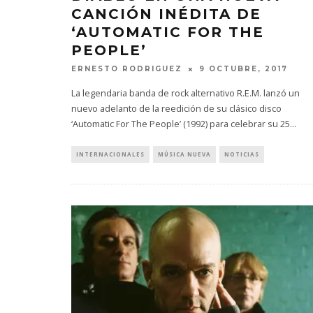
CANCIÓN INÉDITA DE
‘AUTOMATIC FOR THE
PEOPLE’
ERNESTO RODRIGUEZ
9 OCTUBRE, 2017
La legendaria banda de rock alternativo R.E.M. lanzó un
nuevo adelanto de la reedición de su clásico disco
‘Automatic For The People’ (1992) para celebrar su 25
...
EDGAR BAJO EL AGUA ABRE
GHOST 
UN NUEVO CAPÍTULO CON
GLOBA
INTERNACIONALES
MÚSICA NUEVA
NOTICIAS
‘CAMPO, PUERTA’
CONCIERTO 
CON FUNCI
6 AGOSTO, 2026
6 AGO