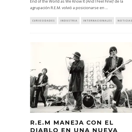
End of the World as We Know It (And I Feel Fine)’ de la
agrupación R.E.M. volvió a posicionarse en
...
CURIOSIDADES
INDUSTRIA
INTERNACIONALES
NOTICIA
R.E.M MANEJA CON EL
DIABLO EN UNA NUEVA