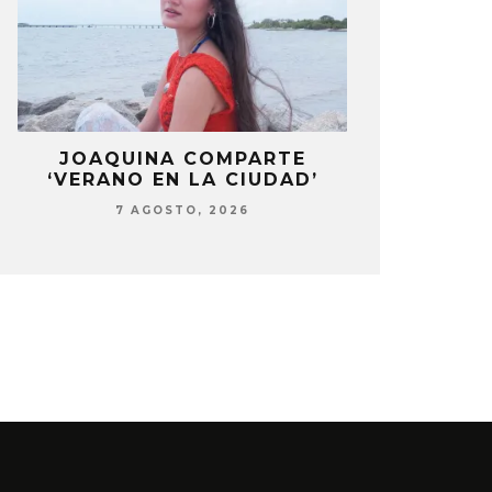
LA
JOAQUINA COMPARTE
STRAY KIDS
‘VERANO EN LA CIUDAD’
‘THI
7 AGOSTO, 2026
7 AG