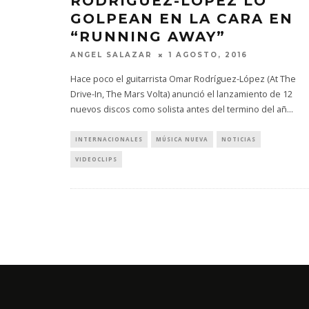
RODRÍGUEZ-LÓPEZ LO
GOLPEAN EN LA CARA EN
“RUNNING AWAY”
ANGEL SALAZAR
1 AGOSTO, 2016
Hace poco el guitarrista Omar Rodríguez-López (At The
Drive-In, The Mars Volta) anunció el lanzamiento de 12
nuevos discos como solista antes del termino del añ
...
INTERNACIONALES
MÚSICA NUEVA
NOTICIAS
VIDEOCLIPS