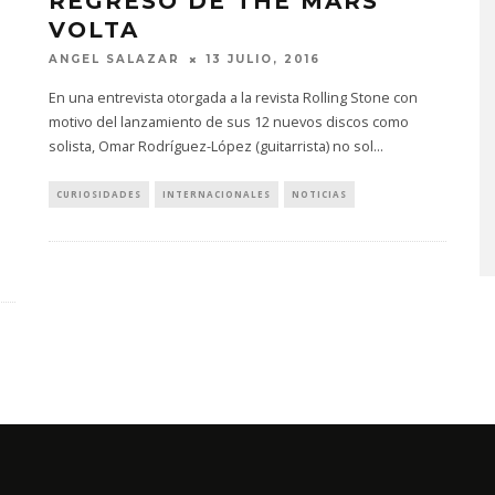
REGRESO DE THE MARS
VOLTA
ANGEL SALAZAR
13 JULIO, 2016
En una entrevista otorgada a la revista Rolling Stone con
motivo del lanzamiento de sus 12 nuevos discos como
solista, Omar Rodríguez-López (guitarrista) no sol
...
MONET IN BLUE EXPLORA 
FRAGILIDAD DEL TIEMPO
CURIOSIDADES
INTERNACIONALES
NOTICIAS
CON ‘ALONSO’
7 AGOSTO, 2026