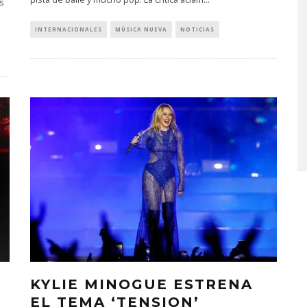
s
INTERNACIONALES
MÚSICA NUEVA
NOTICIAS
LUE EXPLORA LA
JOAQUINA COMPARTE
D DEL TIEMPO
‘VERANO EN LA CIUDAD’
‘ALONSO’
7 AGOSTO, 2026
STO, 2026
E
KYLIE MINOGUE ESTRENA
EL TEMA ‘TENSION’