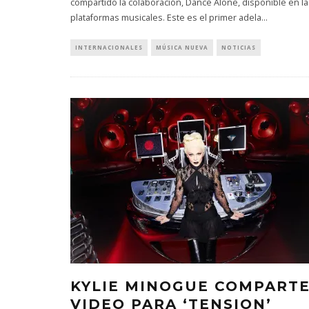
compartido la colaboración, Dance Alone, disponible en la
plataformas musicales. Este es el primer adela
...
INTERNACIONALES
MÚSICA NUEVA
NOTICIAS
MONET IN B
FRAGILIDA
CON 
7 AGO
KYLIE MINOGUE COMPART
VIDEO PARA ‘TENSION’