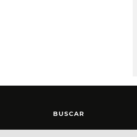
MONET IN BLUE EXPLORA 
FRAGILIDAD DEL TIEMPO
CON ‘ALONSO’
7 AGOSTO, 2026
BUSCAR