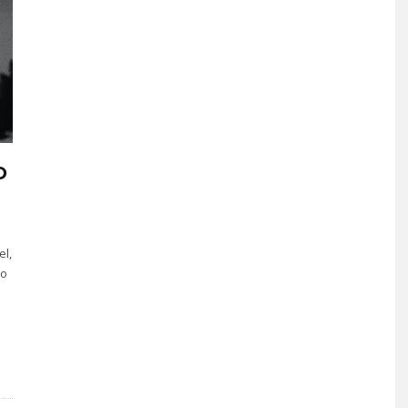
O
el,
mo