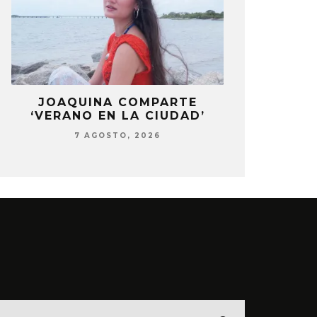
LA
JOAQUINA COMPARTE
STRAY KIDS
‘VERANO EN LA CIUDAD’
‘THI
7 AGOSTO, 2026
7 AG