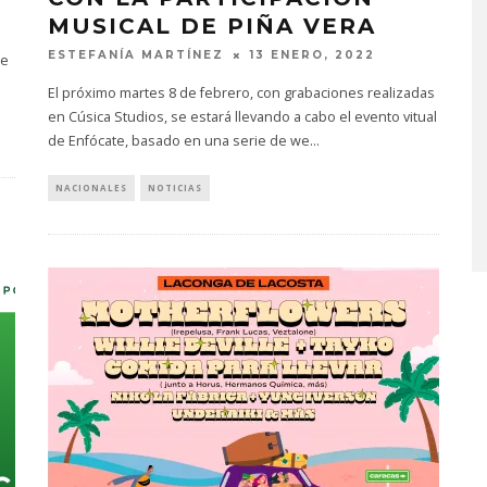
MUSICAL DE PIÑA VERA
ESTEFANÍA MARTÍNEZ
13 ENERO, 2022
de
El próximo martes 8 de febrero, con grabaciones realizadas
en Cúsica Studios, se estará llevando a cabo el evento vitual
de Enfócate, basado en una serie de we
...
IFE LANZA EL
CHANGING PLACES IN TH
LO ‘SWEAT’
FIRE LANZA ‘A CASE
NACIONALES
NOTICIAS
AGAINST THE WORLD’
STO, 2026
5 AGOSTO, 2026