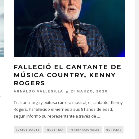
FALLECIÓ EL CANTANTE DE
MÚSICA COUNTRY, KENNY
ROGERS
ARNALDO VALLENILLA
21 MARZO, 2020
,
Tras una larga y exitosa carrera musical, el cantautor Kenny
Rogers, ha fallecido el viernes a sus 81 años de edad,
según informó su representante a través de
...
CURIOSIDADES
INDUSTRIA
INTERNACIONALES
NOTICIAS