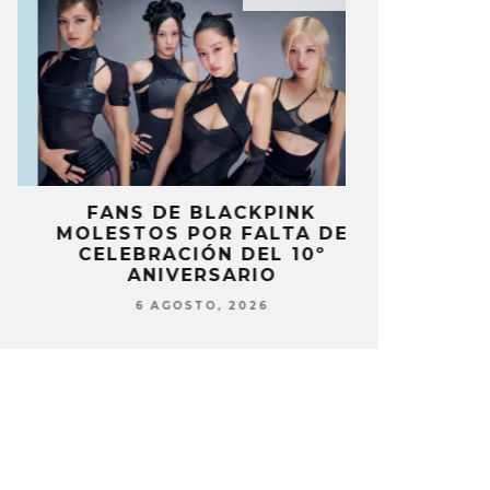
FANS DE BLACKPINK
BLIND CHA
MOLESTOS POR FALTA DE
CON DOB
CELEBRACIÓN DEL 10º
ANUNCI
ANIVERSARIO
‘PAI
6 AGOSTO, 2026
6 AG