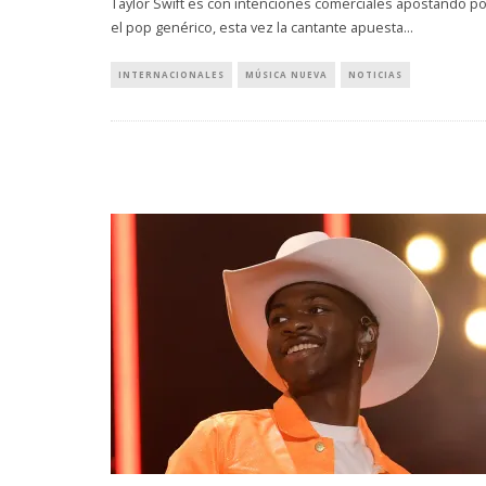
Taylor Swift es con intenciones comerciales apostando po
el pop genérico, esta vez la cantante apuesta
...
INTERNACIONALES
MÚSICA NUEVA
NOTICIAS
EDGAR BAJO EL AGUA ABRE
GHOST 
UN NUEVO CAPÍTULO CON
GLOBA
‘CAMPO, PUERTA’
CONCIERTO 
CON FUNCI
6 AGOSTO, 2026
6 AGO