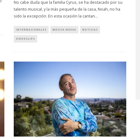
r
No cabe duda que la familia Cyrus, se ha destacado por su
talento musical, y la más pequeña de la casa, Noah, no ha
sido la excepción. En esta ocasión la cantan
...
INTERNACIONALES
MÚSICA NUEVA
NOTICIAS
VIDEOCLIPS
PROYECTARÁ
KAROL G PRESENTA
LMENTE EL
TRACKLIST DE SU ÁLBUM
‘2 BIG TO RIG’
‘NO ME ARREPIENTO DE
ÓN EN CARACAS
SENTIR TANTO’
STO, 2026
6 AGOSTO, 2026