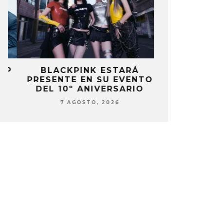
P
BLACKPINK ESTARÁ
DANIELA 
PRESENTE EN SU EVENTO
NUEVA ERA 
DEL 10º ANIVERSARIO
7 AG
7 AGOSTO, 2026