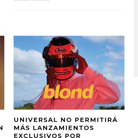
A COMPARTE
STRAY KIDS PUBLICA EL E
N LA CIUDAD’
‘THIS & THAT’
STO, 2026
7 AGOSTO, 2026
UNIVERSAL NO PERMITIRÁ
N
MÁS LANZAMIENTOS
EXCLUSIVOS POR