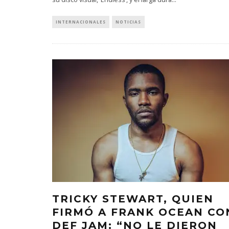
INTERNACIONALES
NOTICIAS
MONET IN BLUE EXPLORA LA
JOAQUIN
FRAGILIDAD DEL TIEMPO
‘VERANO E
CON ‘ALONSO’
7 AGO
7 AGOSTO, 2026
TRICKY STEWART, QUIEN
FIRMÓ A FRANK OCEAN CO
DEF JAM: “NO LE DIERON