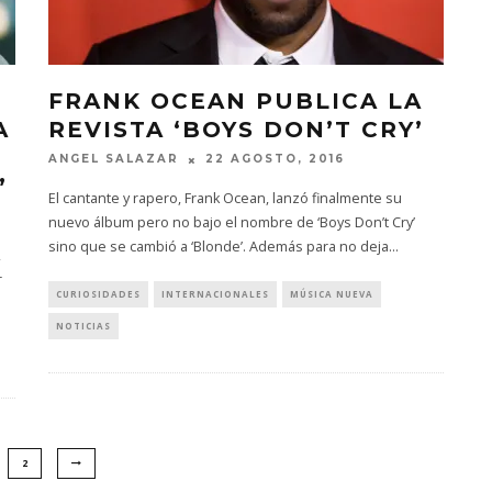
FRANK OCEAN PUBLICA LA
A
REVISTA ‘BOYS DON’T CRY’
ANGEL SALAZAR
22 AGOSTO, 2016
”
El cantante y rapero, Frank Ocean, lanzó finalmente su
nuevo álbum pero no bajo el nombre de ‘Boys Don’t Cry’
sino que se cambió a ‘Blonde’. Además para no deja
...
,
r
CURIOSIDADES
INTERNACIONALES
MÚSICA NUEVA
NOTICIAS
2