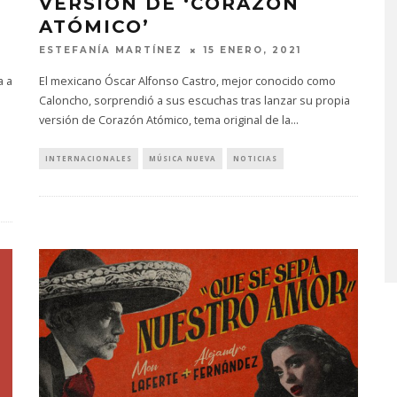
VERSIÓN DE ‘CORAZÓN
ATÓMICO’
ESTEFANÍA MARTÍNEZ
15 ENERO, 2021
a a
El mexicano Óscar Alfonso Castro, mejor conocido como
Caloncho, sorprendió a sus escuchas tras lanzar su propia
versión de Corazón Atómico, tema original de la
...
INTERNACIONALES
MÚSICA NUEVA
NOTICIAS
PROYECTARÁ
KAROL G PRESENTA
LMENTE EL
TRACKLIST DE SU ÁLBUM
‘2 BIG TO RIG’
‘NO ME ARREPIENTO DE
ÓN EN CARACAS
SENTIR TANTO’
STO, 2026
6 AGOSTO, 2026