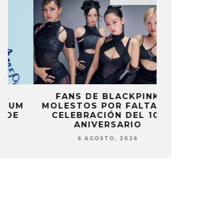
FANS DE BLACKPINK
BLIND CHA
MOLESTOS POR FALTA DE
CON DOB
CELEBRACIÓN DEL 10º
ANUNCI
ANIVERSARIO
‘PAI
6 AGOSTO, 2026
6 AG