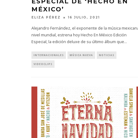
ESPECIAL DE ‘HECHO EN
MÉXICO’
ELIZA PÉREZ
16 JULIO, 2021
Alejandro Fernández, el exponente de la música mexican
nivel mundial, estrena hoy Hecho En México Edición
Especial, la edición deluxe de su último álbum que
...
INTERNACIONALES
MÚSICA NUEVA
NOTICIAS
EDGAR BAJO EL AGUA ABRE
GHOST 
VIDEOCLIPS
UN NUEVO CAPÍTULO CON
GLOBA
‘CAMPO, PUERTA’
CONCIERTO 
CON FUNCI
6 AGOSTO, 2026
6 AGO