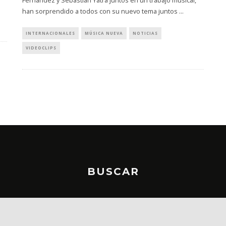
Fernández y Sebastián Yatra juntos en un trabajo musical,
han sorprendido a todos con su nuevo tema juntos
...
INTERNACIONALES
MÚSICA NUEVA
NOTICIAS
VIDEOCLIPS
BUSCAR