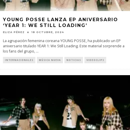
YOUNG POSSE LANZA EP ANIVERSARIO
‘YEAR 1: WE STILL LOADING’
ELIZA PÉREZ
18 OCTUBRE, 2024
La agrupación femenina coreana YOUNG POSSE, ha publicado un EP
aniversario titulado YEAR 1: We Still Loading. Este material sorprende a
los fans del grupo,
...
INTERNACIONALES
MÚSICA NUEVA
NOTICIAS
VIDEOCLIPS