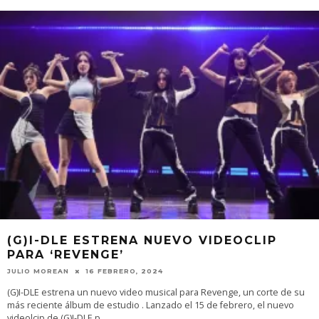
(G)I-DLE ESTRENA NUEVO VIDEOCLIP
PARA ‘REVENGE’
JULIO MOREAN
16 FEBRERO, 2024
(G)I-DLE estrena un nuevo video musical para Revenge, un corte de su
más reciente álbum de estudio . Lanzado el 15 de febrero, el nuevo
videolcip de (G)I-DLE p
...