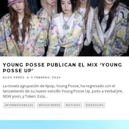
YOUNG POSSE PUBLICAN EL MIX ‘YOUNG
POSSE UP’
ELIZA PÉREZ
5 FEBRERO, 2024
La novata agrupación de Kpop, Young Posse, ha regresado con el
lanzamiento de su nuevo sencillo Young Posse Up, junto a Verbal Jint,
NSW yoon, y Token. Esta
...
INTERNACIONALES
MÚSICA NUEVA
NOTICIAS
VIDEOCLIPS