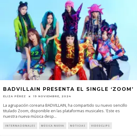
BADVILLAIN PRESENTA EL SINGLE ‘ZOOM’
ELIZA PÉREZ
19 NOVIEMBRE, 2024
La agrupación coreana BADVILLAIN, ha compartido su nuevo sencillo
titulado Zoom, disponible en las plataformas musicales. 'Este es
nuestra nueva música desp
...
INTERNACIONALES
MÚSICA NUEVA
NOTICIAS
VIDEOCLIPS