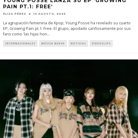
YOUNG POSSE LANZA SU EP ‘GROWING
PAIN PT.1: FREE’
ELIZA PÉREZ
14 AGOSTO, 2025
La agrupación femenina de Kpop, Young Posse ha revelado su cuarto
EP, Growing Pain pt.1: Free. El grupo, apodado cariñosamente por sus
fans como 'las hijas hon
...
INTERNACIONALES
MÚSICA NUEVA
NOTICIAS
VIDEOCLIPS