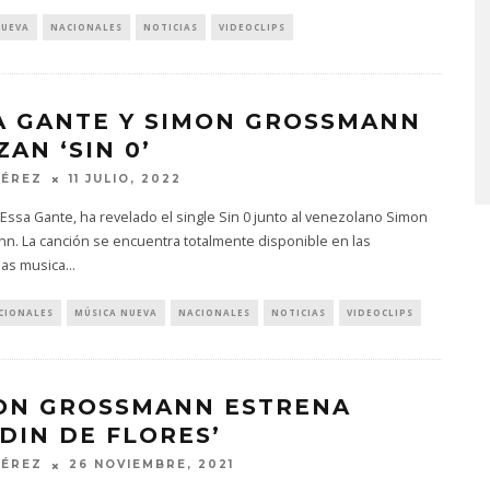
NUEVA
NACIONALES
NOTICIAS
VIDEOCLIPS
KISS OF LIFE LANZA EL
SENCILLO ‘SWEAT’
A GANTE Y SIMON GROSSMANN
4 AGOSTO, 2026
AN ‘SIN 0’
PÉREZ
11 JULIO, 2022
a Essa Gante, ha revelado el single Sin 0 junto al venezolano Simon
n. La canción se encuentra totalmente disponible en las
mas musica
...
CIONALES
MÚSICA NUEVA
NACIONALES
NOTICIAS
VIDEOCLIPS
ON GROSSMANN ESTRENA
RDIN DE FLORES’
PÉREZ
26 NOVIEMBRE, 2021