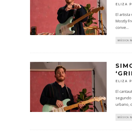
ELIZA 
El artis
Mostly Fr
conve
...
MÚSICA 
SIM
‘GR
ELIZA 
El canta
segundo a
urbano, 
MÚSICA 