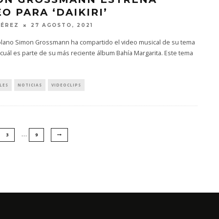
O PARA ‘DAIKIRI’
PÉREZ
27 AGOSTO, 2021
olano Simon Grossmann ha compartido el video musical de su tema
el cuál es parte de su más reciente álbum Bahía Margarita. Este tema
LES
NOTICIAS
VIDEOCLIPS
…
3
9