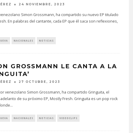
PÉREZ
24 NOVIEMBRE, 2023
ta venezolano Simon Grossmann, ha compartido su nuevo EP titulado
esh. En palabras del cantante, cada EP que él saca son reflexiones,
NUEVA
NACIONALES
NOTICIAS
ON GROSSMANN LE CANTA A LA
INGUITA’
PÉREZ
27 OCTUBRE, 2023
utor venezolano Simon Grossmann, ha compartido Gringuita, el
delanto de su próximo EP, Mostly Fresh. Gringuita es un pop rock
donde
...
NUEVA
NACIONALES
NOTICIAS
VIDEOCLIPS