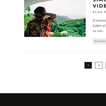
VIDE
ELIZA 
El venez
Daikiri, 
se con
...
NACIONA
1
2