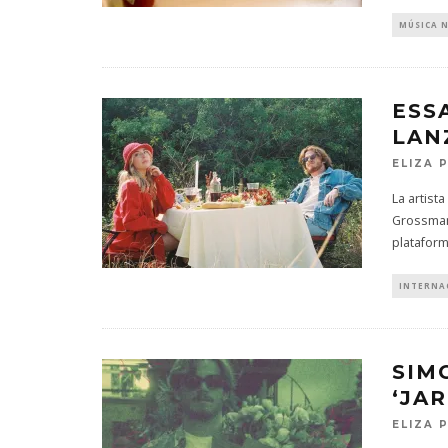
MÚSICA 
ESS
LANZ
ELIZA 
La artist
Grossman
platafor
INTERNA
SIM
‘JA
ELIZA 