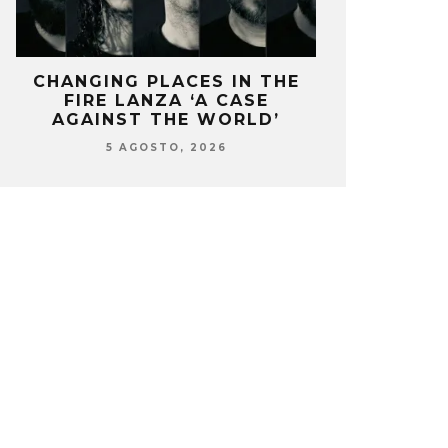
CHANGING PLACES IN THE
OZUNA Y 
FIRE LANZA ‘A CASE
ENCIENDEN 
AGAINST THE WORLD’
‘
5 AGOSTO, 2026
5 AG