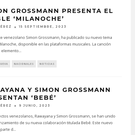
ON GROSSMANN PRESENTA EL
GLE ‘MILANOCHE’
PÉREZ
15 SEPTIEMBRE, 2023
nte venezolano Simon Grossmann, ha publicado su nuevo tema
Milanoche, disponible en las plataformas musicales. La canción
 elemento
...
NUEVA
NACIONALES
NOTICIAS
AYANA Y SIMON GROSSMANN
SENTAN ‘BEBÉ’
PÉREZ
9 JUNIO, 2023
ectos venezolanos, Rawayana y Simon Grossmann, se han unido
anzamiento de su nueva colaboración titulada Bebé. Este nuevo
 parte d
...