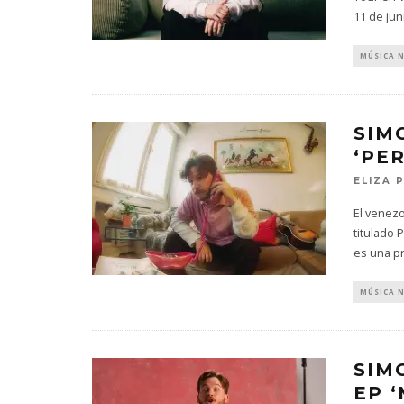
11 de jun
MÚSICA 
SIM
‘PE
ELIZA 
El venez
titulado 
es una p
MÚSICA 
SIM
EP 