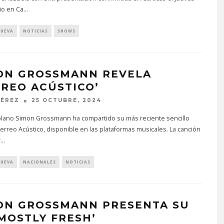
io en Ca
...
NUEVA
NOTICIAS
SHOWS
ON GROSSMANN REVELA
RREO ACÚSTICO’
PÉREZ
25 OCTUBRE, 2024
olano Simon Grossmann ha compartido su más reciente sencillo
Perreo Acústico, disponible en las plataformas musicales. La canción
r
...
NUEVA
NACIONALES
NOTICIAS
ON GROSSMANN PRESENTA SU
‘MOSTLY FRESH’