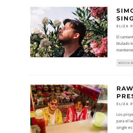
SIM
SIN
ELIZA 
El canta
titulado 
mantiene
MÚSICA 
RAW
PRE
ELIZA 
Los proy
para el l
single es