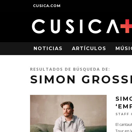
CUSICA.COM
NOTICIAS
ARTÍCULOS
MÚSI
RESULTADOS DE BÚSQUEDA DE:
SIMON GROS
SIM
‘EM
STAFF 
El canta
Tour en 