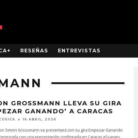
CA+
RESEÑAS
ENTREVISTAS
SMANN
ON GROSSMANN LLEVA SU GIRA
PEZAR GANANDO’ A CARACAS
CUSICA
16 ABRIL, 2026
utor Simon Grossmann se presentará con su gira Empezar Ganando
Venezuela con una presentación confirmada en Caracas el jueves