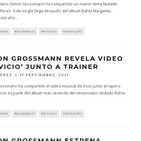
olano Simon Grossmann ha compartido un nuevo tema titulado
 flores. Este single llega después del álbum Bahía Margarita,
este año.
...
NUEVA
NACIONALES
NOTICIAS
VIDEOCLIPS
ON GROSSMANN REVELA VIDEO
‘VICIO’ JUNTO A TRAINER
PÉREZ
17 SEPTIEMBRE, 2021
ssmann ha compartido el video musical de Vicio junto al rapero
Vicio es parte del álbum más reciente del venezolano titulado Bahía
NUEVA
NACIONALES
NOTICIAS
VIDEOCLIPS
ON GROSSMANN ESTRENA