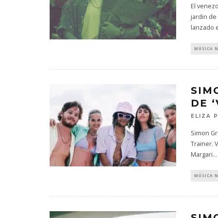
El venez
jardin de
lanzado 
MÚSICA 
SIM
DE 
ELIZA 
Simon Gro
Trainer. 
Margari
...
MÚSICA 
SIM