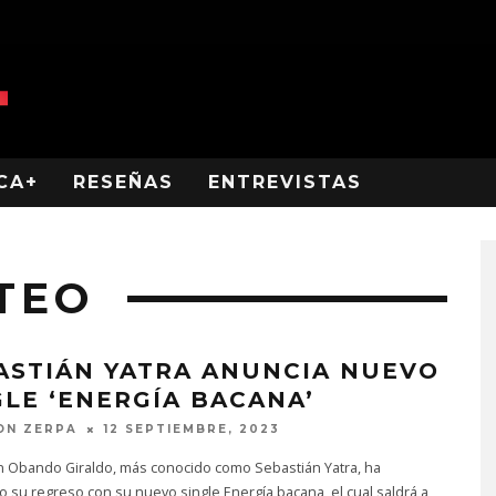
CA+
RESEÑAS
ENTREVISTAS
TEO
ASTIÁN YATRA ANUNCIA NUEVO
GLE ‘ENERGÍA BACANA’
ON ZERPA
12 SEPTIEMBRE, 2023
n Obando Giraldo, más conocido como Sebastián Yatra, ha
 su regreso con su nuevo single Energía bacana, el cual saldrá a