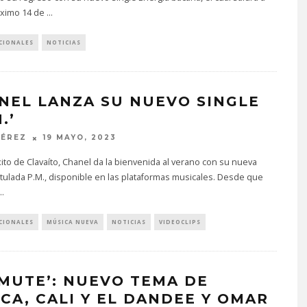
óximo 14 de
...
CIONALES
NOTICIAS
NEL LANZA SU NUEVO SINGLE
.’
PÉREZ
19 MAYO, 2023
xito de Clavaíto, Chanel da la bienvenida al verano con su nueva
itulada P.M., disponible en las plataformas musicales. Desde que
..
CIONALES
MÚSICA NUEVA
NOTICIAS
VIDEOCLIPS
 MUTE’: NUEVO TEMA DE
ICA, CALI Y EL DANDEE Y OMAR