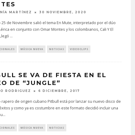
TES
NÍA MARTÍNEZ
30 NOVIEMBRE, 2020
 25 de Noviembre salió el tema En Mute, interpretado por el dúo
érica en conjunto con Omar Montes y los colombianos, Cali Y El
Llegó
...
CIONALES
MÚSICA NUEVA
NOTICIAS
VIDEOCLIPS
BULL SE VA DE FIESTA EN EL
EO DE “JUNGLE”
TO RODRIGUEZ
6 DICIEMBRE, 2017
 rapero de origen cubano Pitbull está por lanzar su nuevo disco de
xitos y como ya es costumbre en este formato decidió incluir una
nu
...
CIONALES
MÚSICA NUEVA
NOTICIAS