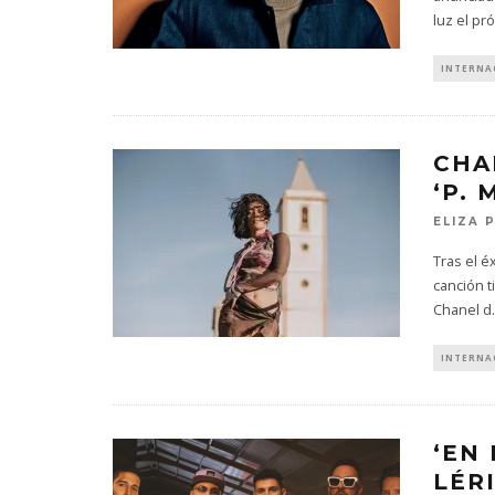
luz el pr
INTERNA
CHA
‘P. M
ELIZA 
Tras el é
canción t
Chanel d
.
INTERNA
‘EN
LÉR