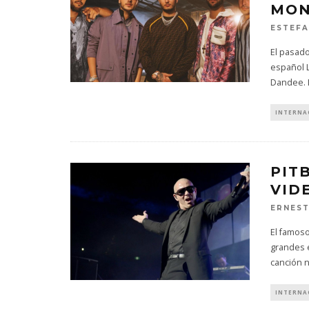
MON
ESTEFA
El pasado
español L
Dandee. 
INTERNA
PIT
VID
ERNES
El famoso
grandes é
canción 
INTERNA