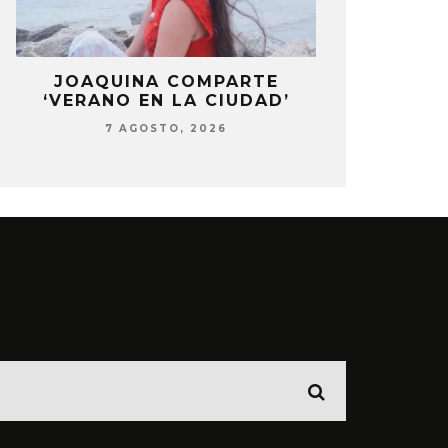
LA
JOAQUINA COMPARTE
STRAY KIDS
‘VERANO EN LA CIUDAD’
‘THI
7 AGOSTO, 2026
7 AG