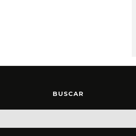
MONET IN BLUE EXPLORA 
FRAGILIDAD DEL TIEMPO
CON ‘ALONSO’
7 AGOSTO, 2026
BUSCAR