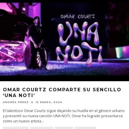
OMAR COURTZ COMPARTE SU SENCILLO
‘UNA NOTI’
ANDRÉS PÉREZ
15 ENERO, 2024
El talentoso Omar Courtz sigue dejando su huella en el género urbano
y presentó su nueva canción UNA NOTi. Omar ha logrado presentarse
como un nuevo artista
...