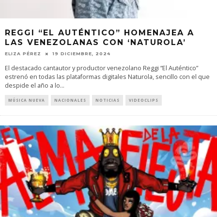
REGGI “EL AUTÉNTICO” HOMENAJEA A
LAS VENEZOLANAS CON ‘NATUROLA’
ELIZA PÉREZ
19 DICIEMBRE, 2024
El destacado cantautor y productor venezolano Reggi “El Auténtico”
estrenó en todas las plataformas digitales Naturola, sencillo con el que
despide el año a lo
...
MÚSICA NUEVA
NACIONALES
NOTICIAS
VIDEOCLIPS