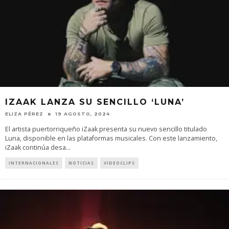
IZAAK LANZA SU SENCILLO ‘LUNA’
ELIZA PÉREZ
19 AGOSTO, 2024
El artista puertorriqueño iZaak presenta su nuevo sencillo titulado
Luna, disponible en las plataformas musicales. Con este lanzamiento,
iZaak continúa desa
...
INTERNACIONALES
NOTICIAS
VIDEOCLIPS