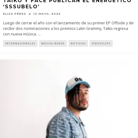
TAIKO Y FACE PUBLICAN EL ENERGÉTICO
‘SSSUBELO’
ELIZA PÉREZ
13 MAYO, 2025
Luego de cerrar el año con el lanzamiento de su primer EP Offside y de
recibir dos nominaciones a los premios Latin Grammy, Taiko regresa
con nueva música.
...
INTERNACIONALES
MÚSICA NUEVA
NOTICIAS
VIDEOCLIPS