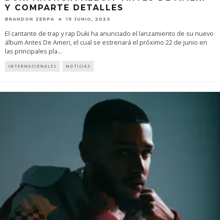
Y COMPARTE DETALLES
BRANDON ZERPA
19 JUNIO, 2023
El cantante de trap y rap Duki ha anunciado el lanzamiento de su nuevo
álbum Antes De Ameri, el cual se estrenará el próximo 22 de junio en
las principales pla
...
INTERNACIONALES
NOTICIAS