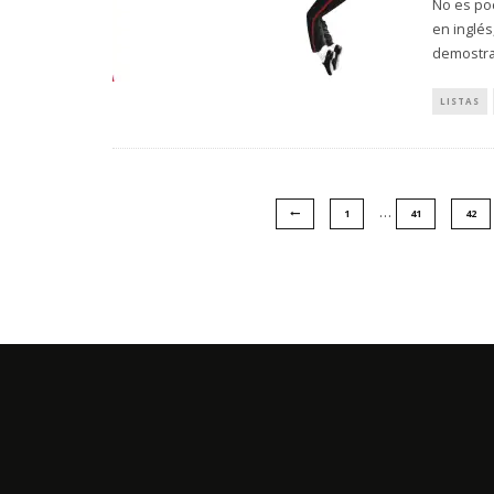
No es poc
en inglés
demostr
LISTAS
…
1
41
42