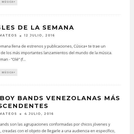
MÚSICA+
GLES DE LA SEMANA
 MATEOS
12 JULIO, 2016
mana llena de estrenos y publicaciones, Cúsica+ te trae un
 de los más importantes lanzamientos del mundo de la música.
an - “Olé” (f
...
MÚSICA+
 BOY BANDS VENEZOLANAS MÁS
SCENDENTES
 MATEOS
4 JULIO, 2016
bands son las agrupaciones conformadas por chicos jóvenes y
 creadas con el objeto de llegarle a una audiencia en específico,