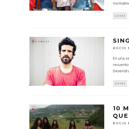
normalme
LISTAS
SIN
ROCIO
En una se
recuento
Devendra
LISTAS
10 
QUE
ROCIO