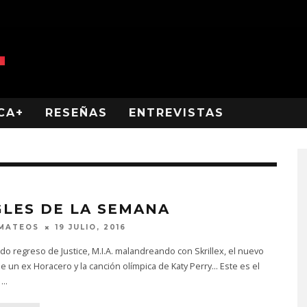
CA+
RESEÑAS
ENTREVISTAS
GLES DE LA SEMANA
 MATEOS
19 JULIO, 2016
do regreso de Justice, M.I.A. malandreando con Skrillex, el nuevo
de un ex Horacero y la canción olímpica de Katy Perry... Este es el
n
...