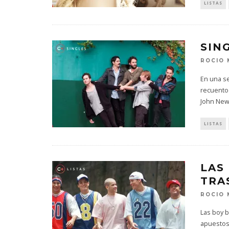
LISTAS
SIN
ROCIO
En una se
recuento
John Newm
LISTAS
LAS
TRA
ROCIO
Las boy 
apuestos,