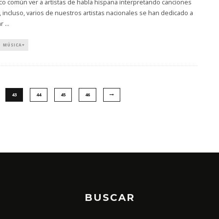
o común ver a artistas de habla hispana interpretando canciones
, incluso, varios de nuestros artistas nacionales se han dedicado a
ar
...
MÚSICA+
43
44
45
46
BUSCAR