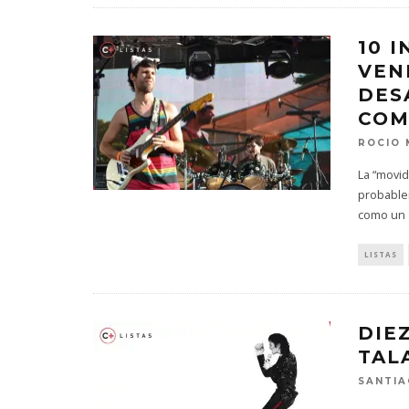
10 
VEN
DES
COM
ROCIO
La “movid
probable
como un 
LISTAS
DIE
TAL
SANTIA