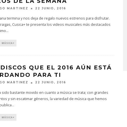
EOS DE LA SEMANA
GO MARTINEZ
22 JUNIO, 2016
na termina y nos deja de regalo nuevos estrenos para disfrutar.
traigas, Cusica+ te presenta los videos musicales más destacados
timo
...
A COMPARTE
STRAY KIDS PUBLICA EL E
MÚSICA+
N LA CIUDAD’
‘THIS & THAT’
STO, 2026
7 AGOSTO, 2026
 DISCOS QUE EL 2016 AÚN ESTÁ
RDANDO PARA TI
GO MARTINEZ
22 JUNIO, 2016
a sido bastante movido en cuanto a música se trata; con grandes
ntos y sin escatimar géneros, la variedad de música que hemos
 publica
...
MÚSICA+