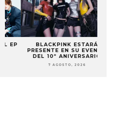
P
BLACKPINK ESTARÁ
DANIELA 
PRESENTE EN SU EVENTO
NUEVA ERA 
DEL 10º ANIVERSARIO
7 AG
7 AGOSTO, 2026