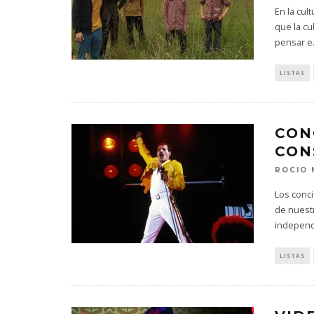
En la cul
que la cu
pensar e
LISTAS
CON
CON
ROCIO
Los conc
de nuestr
independ
LISTAS