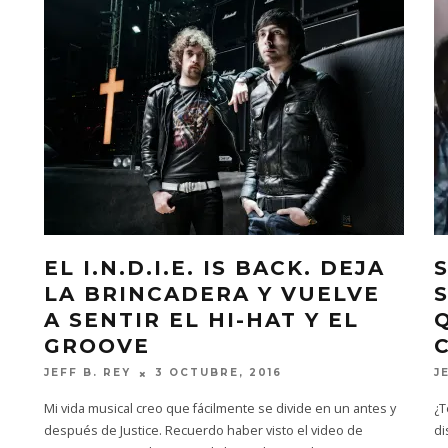
EL I.N.D.I.E. IS BACK. DEJA
LA BRINCADERA Y VUELVE
A SENTIR EL HI-HAT Y EL
GROOVE
JEFF B. REY
3 OCTUBRE, 2016
J
Mi vida musical creo que fácilmente se divide en un antes y
¿T
después de Justice. Recuerdo haber visto el video de
di