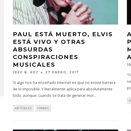
PAUL ESTÁ MUERTO, ELVIS
ESTÁ VIVO Y OTRAS
ABSURDAS
CONSPIRACIONES
MUSICALES
J
JEFF B. REY
27 ENERO, 2017
“T
se
Si algo nos ha enseñado Internet es que no existe barrera
po
de lo imposible. Y literalmente aplica para absolutamente
todo, aunque, cuando se trata de generar mor
...
A
ARTÍCULOS
FIRMAS