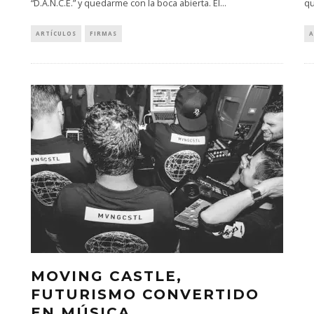
“D.A.N.C.E.” y quedarme con la boca abierta. El
...
qu
ARTÍCULOS
FIRMAS
A
MOVING CASTLE,
FUTURISMO CONVERTIDO
EN MÚSICA