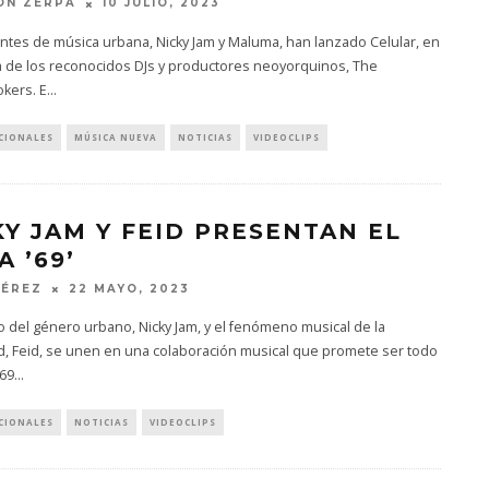
ON ZERPA
10 JULIO, 2023
ntes de música urbana, Nicky Jam y Maluma, han lanzado Celular, en
 de los reconocidos DJs y productores neoyorquinos, The
kers. E
...
CIONALES
MÚSICA NUEVA
NOTICIAS
VIDEOCLIPS
KY JAM Y FEID PRESENTAN EL
 ’69’
PÉREZ
22 MAYO, 2023
o del género urbano, Nicky Jam, y el fenómeno musical de la
d, Feid, se unen en una colaboración musical que promete ser todo
 69
...
CIONALES
NOTICIAS
VIDEOCLIPS