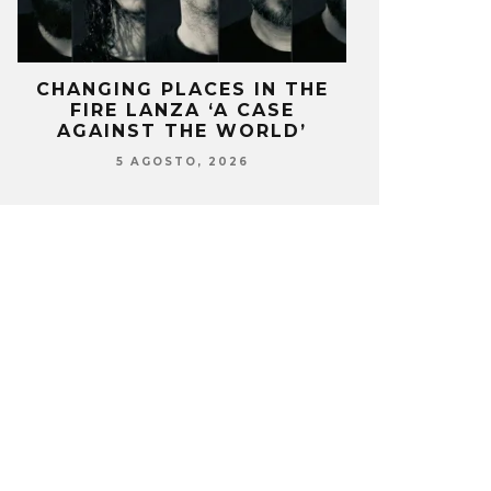
CHANGING PLACES IN THE
OZUNA Y 
FIRE LANZA ‘A CASE
ENCIENDEN 
AGAINST THE WORLD’
‘
5 AGOSTO, 2026
5 AG