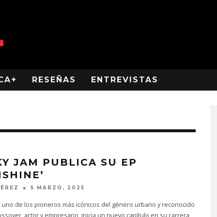
CA+
RESEÑAS
ENTREVISTAS
KY JAM PUBLICA SU EP
NSHINE’
PÉREZ
5 MARZO, 2025
, uno de los pioneros más icónicos del género urbano y reconocido
rossover, actor y empresario, inicia un nuevo capítulo en su carrera