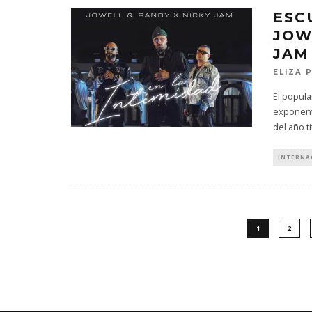
ESC
JOW
JAM
ELIZA 
El popula
exponente
del año ti
INTERNA
1
2