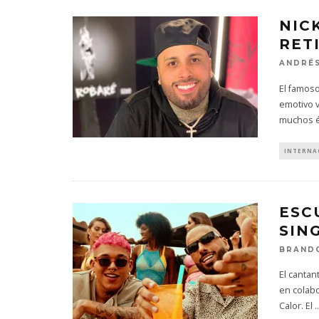
NIC
RET
ANDRÉS
El famoso
emotivo v
muchos é
INTERNA
ESC
SIN
BRAND
El cantan
en colabo
Calor. El
..