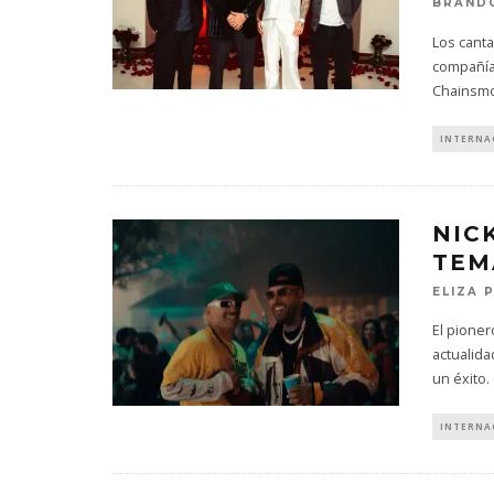
BRAND
Los canta
compañía
Chainsmo
INTERNA
NIC
TEMA
ELIZA 
El pioner
actualida
un éxito.
INTERNA