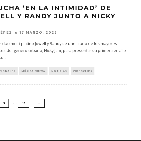
UCHA ‘EN LA INTIMIDAD’ DE
ELL Y RANDY JUNTO A NICKY
PÉREZ
17 MARZO, 2023
r dúo multi-platino Jowell y Randy se une a uno de los mayores
s del género urbano, Nicky Jam, para presentar su primer sencillo
tu
...
CIONALES
MÚSICA NUEVA
NOTICIAS
VIDEOCLIPS
…
3
13