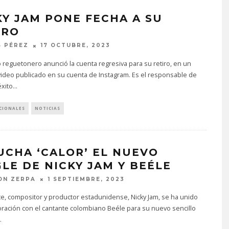
KY JAM PONE FECHA A SU
IRO
 PÉREZ
17 OCTUBRE, 2023
 reguetonero anunció la cuenta regresiva para su retiro, en un
ideo publicado en su cuenta de Instagram. Es el responsable de
xito
...
CIONALES
NOTICIAS
UCHA ‘CALOR’ EL NUEVO
GLE DE NICKY JAM Y BEÉLE
ON ZERPA
1 SEPTIEMBRE, 2023
te, compositor y productor estadunidense, Nicky Jam, se ha unido
ración con el cantante colombiano Beéle para su nuevo sencillo
.