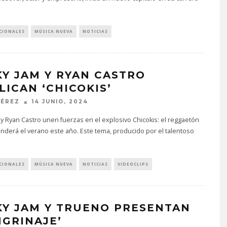
CIONALES
MÚSICA NUEVA
NOTICIAS
KY JAM Y RYAN CASTRO
LICAN ‘CHICOKIS’
PÉREZ
14 JUNIO, 2024
 y Ryan Castro unen fuerzas en el explosivo Chicokis: el reggaetón
derá el verano este año. Este tema, producido por el talentoso
.
CIONALES
MÚSICA NUEVA
NOTICIAS
VIDEOCLIPS
KY JAM Y TRUENO PRESENTAN
NGRINAJE’