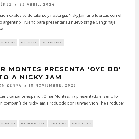
PÉREZ
23 ABRIL, 2024
sión explosiva de talento y nostalgia, Nicky Jam une fuerzas con el
 argentino Trueno para presentar su nuevo single Cangrinaje.
vo
...
CIONALES
NOTICIAS
VIDEOCLIPS
R MONTES PRESENTA ‘OYE BB’
TO A NICKY JAM
ON ZERPA
10 NOVIEMBRE, 2023
ncer y cantante español, Omar Montes, ha presentado el sencillo
n compañía de Nicky Jam. Producido por Tunvao y Jon The Producer,
CIONALES
MÚSICA NUEVA
NOTICIAS
VIDEOCLIPS