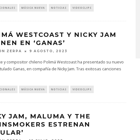
CIONALES
MÚSICA NUEVA
NOTICIAS
VIDEOCLIPS
KISS OF LIFE LANZA EL
SENCILLO ‘SWEAT’
IMÁ WESTCOAST Y NICKY JAM
4 AGOSTO, 2026
UNEN EN ‘GANAS’
ON ZERPA
9 AGOSTO, 2023
nte y compositor chileno Polimá Westcoast ha presentado su nuevo
titulado Ganas, en compañía de Nicky Jam. Tras exitosas canciones
.
CIONALES
MÚSICA NUEVA
NOTICIAS
VIDEOCLIPS
KY JAM, MALUMA Y THE
INSMOKERS ESTRENAN
LULAR’