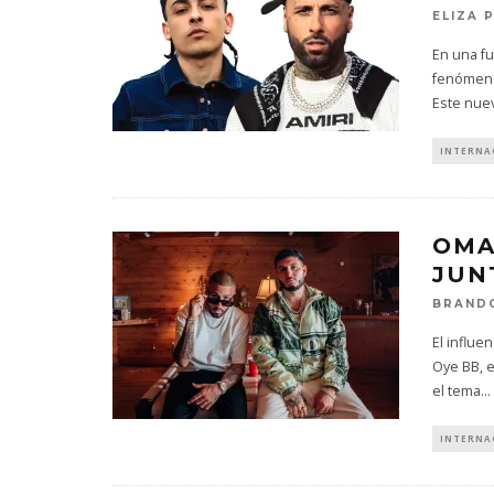
ELIZA 
En una fu
fenómeno
Este nue
INTERNA
OMA
JUN
BRAND
El influe
Oye BB, e
el tema
...
INTERNA