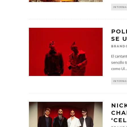
INTERNA
POL
SE 
BRAND
El canta
sencillo 
como Ul
..
INTERNA
NIC
CHA
‘CE