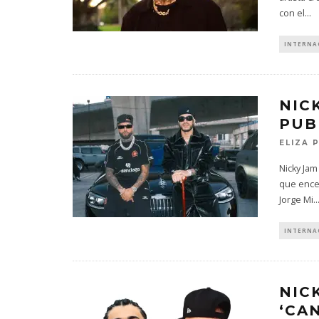
con el
...
INTERNA
NIC
PUB
ELIZA 
Nicky Jam
que encen
Jorge Mi
..
INTERNA
NIC
‘CA