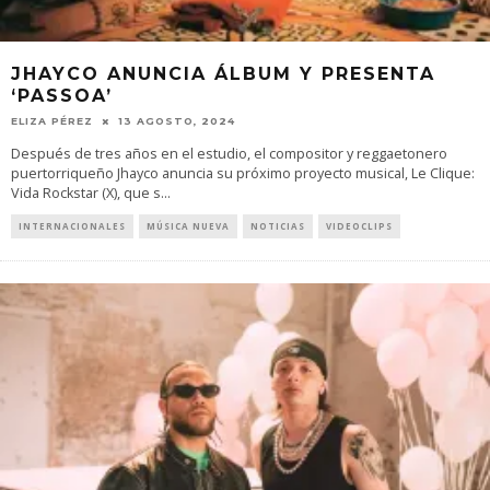
JHAYCO ANUNCIA ÁLBUM Y PRESENTA
‘PASSOA’
ELIZA PÉREZ
13 AGOSTO, 2024
Después de tres años en el estudio, el compositor y reggaetonero
puertorriqueño Jhayco anuncia su próximo proyecto musical, Le Clique:
Vida Rockstar (X), que s
...
INTERNACIONALES
MÚSICA NUEVA
NOTICIAS
VIDEOCLIPS