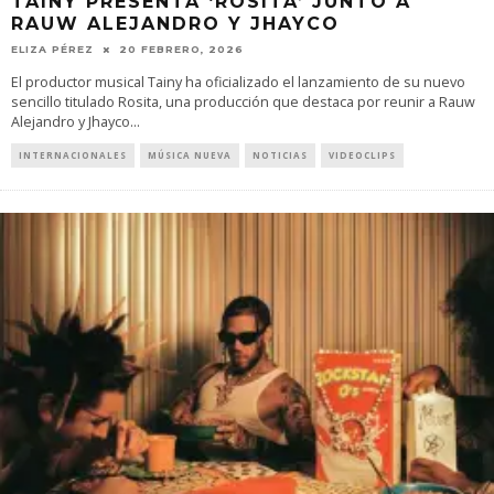
TAINY PRESENTA ‘ROSITA’ JUNTO A
RAUW ALEJANDRO Y JHAYCO
ELIZA PÉREZ
20 FEBRERO, 2026
El productor musical Tainy ha oficializado el lanzamiento de su nuevo
sencillo titulado Rosita, una producción que destaca por reunir a Rauw
Alejandro y Jhayco
...
INTERNACIONALES
MÚSICA NUEVA
NOTICIAS
VIDEOCLIPS