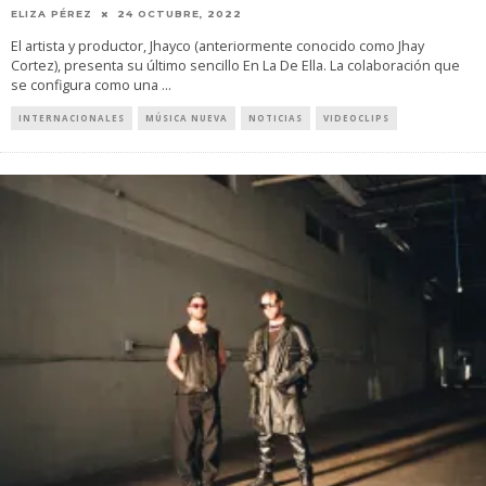
ELIZA PÉREZ
24 OCTUBRE, 2022
El artista y productor, Jhayco (anteriormente conocido como Jhay
Cortez), presenta su último sencillo En La De Ella. La colaboración que
se configura como una
...
INTERNACIONALES
MÚSICA NUEVA
NOTICIAS
VIDEOCLIPS