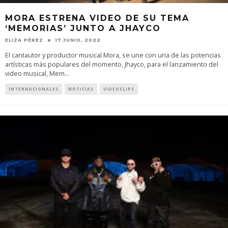
MORA ESTRENA VIDEO DE SU TEMA
‘MEMORIAS’ JUNTO A JHAYCO
ELIZA PÉREZ
17 JUNIO, 2022
El cantautor y productor musical Mora, se une con una de las potencias
artísticas más populares del momento, Jhayco, para el lanzamiento del
video musical, Mem
...
INTERNACIONALES
NOTICIAS
VIDEOCLIPS