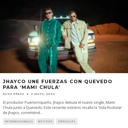
JHAYCO UNE FUERZAS CON QUEVEDO
PARA ‘MAMI CHULA’
ELIZA PÉREZ
2 MAYO, 2023
El productor Puertorriqueño, Jhayco debuta el nuevo single, Mami
Chula junto a Quevedo. Este reciente estreno resalta la 'Vida Rockstar'
de Jhayco, convirtiénd
...
INTERNACIONALES
NOTICIAS
VIDEOCLIPS