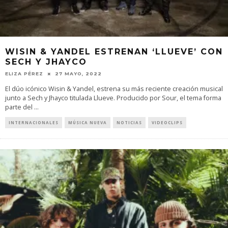
WISIN & YANDEL ESTRENAN ‘LLUEVE’ CON
SECH Y JHAYCO
ELIZA PÉREZ
27 MAYO, 2022
El dúo icónico Wisin & Yandel, estrena su más reciente creación musical
junto a Sech y Jhayco titulada Llueve. Producido por Sour, el tema forma
parte del
...
INTERNACIONALES
MÚSICA NUEVA
NOTICIAS
VIDEOCLIPS