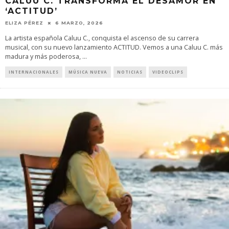
CALUU C. TRANSFORMA EL DESAMOR EN
‘ACTITUD’
ELIZA PÉREZ
6 MARZO, 2026
La artista española Caluu C., conquista el ascenso de su carrera
musical, con su nuevo lanzamiento ACTITUD. Vemos a una Caluu C. más
madura y más poderosa,
...
INTERNACIONALES
MÚSICA NUEVA
NOTICIAS
VIDEOCLIPS