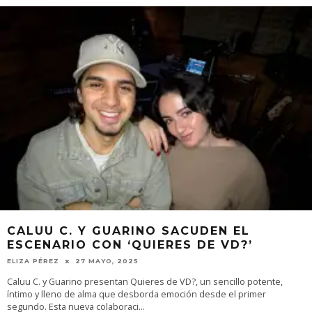
CALUU C. Y GUARINO SACUDEN EL
ESCENARIO CON ‘QUIERES DE VD?’
ELIZA PÉREZ
27 MAYO, 2025
Caluu C. y Guarino presentan Quieres de VD?, un sencillo potente,
íntimo y lleno de alma que desborda emoción desde el primer
segundo. Esta nueva colaboraci
...