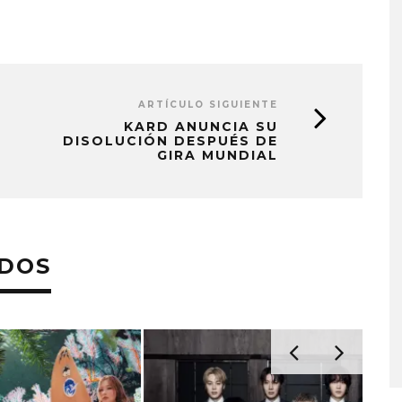
ARTÍCULO SIGUIENTE
KARD ANUNCIA SU
DISOLUCIÓN DESPUÉS DE
GIRA MUNDIAL
ADOS
A COMPARTE
STRAY KIDS PUBLICA EL E
N LA CIUDAD’
‘THIS & THAT’
STO, 2026
7 AGOSTO, 2026