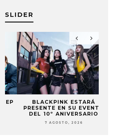
SLIDER
P
BLACKPINK ESTARÁ
DANIELA 
PRESENTE EN SU EVENTO
NUEVA ERA 
DEL 10º ANIVERSARIO
7 AG
7 AGOSTO, 2026