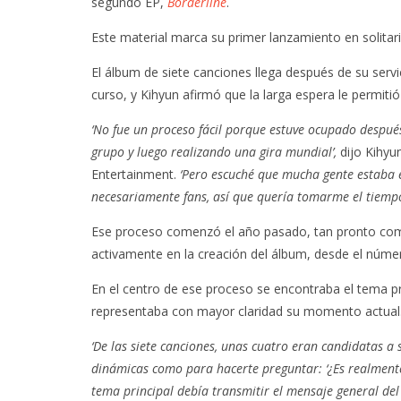
segundo EP,
Borderline
.
Este material marca su primer lanzamiento en solita
El álbum de siete canciones llega después de su servi
curso, y Kihyun afirmó que la larga espera le permit
‘No fue un proceso fácil porque estuve ocupado después
grupo y luego realizando una gira mundial’,
dijo Kihyu
Entertainment.
‘Pero escuché que mucha gente estaba 
necesariamente fans, así que quería tomarme el tiempo
Ese proceso comenzó el año pasado, tan pronto como K
activamente en la creación del álbum, desde el número
En el centro de ese proceso se encontraba el tema pr
representaba con mayor claridad su momento actual
‘De las siete canciones, unas cuatro eran candidatas a 
dinámicas como para hacerte preguntar: ‘¿Es realmente
tema principal debía transmitir el mensaje general del