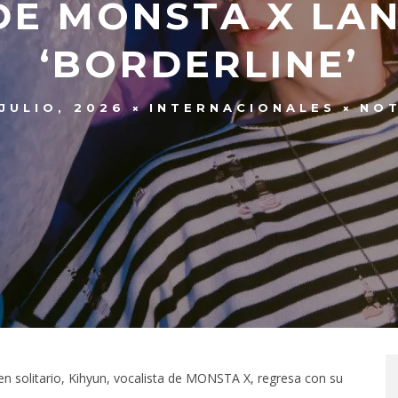
DE MONSTA X LAN
‘BORDERLINE’
 JULIO, 2026
INTERNACIONALES
NOT
en solitario, Kihyun, vocalista de MONSTA X, regresa con su