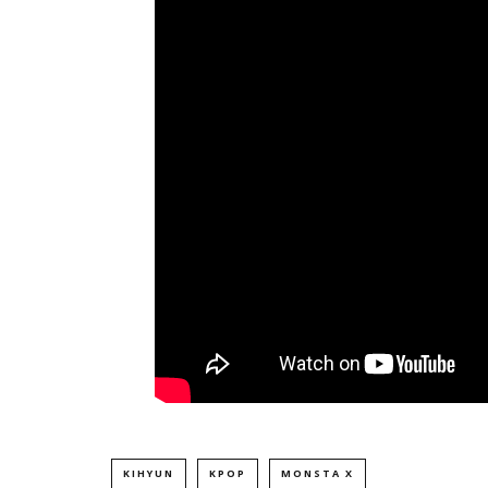
KIHYUN
KPOP
MONSTA X