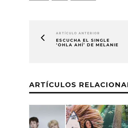
ARTÍCULO ANTERIOR
ESCUCHA EL SINGLE
‘OHLA AHÍ’ DE MELANIE
ARTÍCULOS RELACION
MONET IN BLUE EXPLORA LA
JOAQUIN
FRAGILIDAD DEL TIEMPO
‘VERANO E
CON ‘ALONSO’
7 AGO
7 AGOSTO, 2026