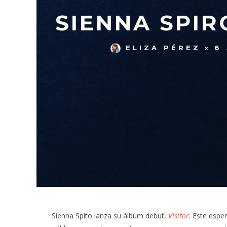
SIENNA SPIR
ELIZA PÉREZ
6
Sienna Spito lanza su álbum debut,
Visitor
. Este espe