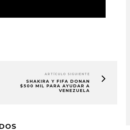
ARTÍCULO SIGUIENTE
SHAKIRA Y FIFA DONAN
$500 MIL PARA AYUDAR A
VENEZUELA
A COMPARTE
STRAY KIDS PUBLICA EL E
N LA CIUDAD’
‘THIS & THAT’
STO, 2026
7 AGOSTO, 2026
ADOS