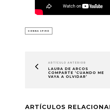
SIENNA SPIRO
ARTÍCULO ANTERIOR
LAURA DE ARCOS
COMPARTE ‘CUANDO ME
VAYA A OLVIDAR’
MONET IN BLUE EXPLORA LA
JOAQUIN
FRAGILIDAD DEL TIEMPO
‘VERANO E
CON ‘ALONSO’
7 AGO
7 AGOSTO, 2026
ARTÍCULOS RELACION