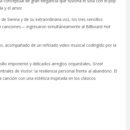
 conceptual de gran elegancia que fusiona el soul con el pop
da y el amor.
 Sienna y de su extraordinaria voz, los tres sencillos
canciones— ingresaron simultáneamente al Billboard Hot
on
, acompañado de un refinado video musical codirigido por la
illo imponente y delicados arreglos orquestales,
Great
entrales de
Visitor
: la resiliencia personal frente al abandono. El
canción con una estética inspirada en los clásicos