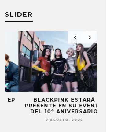
SLIDER
P
BLACKPINK ESTARÁ
DANIELA 
PRESENTE EN SU EVENTO
NUEVA ERA 
DEL 10º ANIVERSARIO
7 AG
7 AGOSTO, 2026