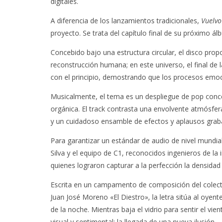
digitales.
A diferencia de los lanzamientos tradicionales,
Vuelvo
proyecto. Se trata del capítulo final de su próximo á
Concebido bajo una estructura circular, el disco prop
reconstrucción humana; en este universo, el final de 
con el principio, demostrando que los procesos emo
Musicalmente, el tema es un despliegue de pop conce
orgánica. El track contrasta una envolvente atmósfera
y un cuidadoso ensamble de efectos y aplausos grab
Para garantizar un estándar de audio de nivel mundia
Silva y el equipo de C1, reconocidos ingenieros de la
quienes lograron capturar a la perfección la densidad 
Escrita en un campamento de composición del colectiv
Juan José Moreno «El Diestro», la letra sitúa al oyen
de la noche. Mientras baja el vidrio para sentir el vie
visual y sentimental: la llegada de una nueva ilusión.