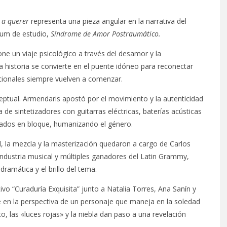
 a querer
representa una pieza angular en la narrativa del
lbum de estudio,
Síndrome de Amor Postraumático.
one un viaje psicológico a través del desamor y la
la historia se convierte en el puente idóneo para reconectar
cionales siempre vuelven a comenzar.
ptual. Armendaris apostó por el movimiento y la autenticidad
 de sintetizadores con guitarras eléctricas, baterías acústicas
ados en bloque, humanizando el género.
l, la mezcla y la masterización quedaron a cargo de Carlos
 industria musical y múltiples ganadores del Latin Grammy,
dramática y el brillo del tema.
o “Curaduría Exquisita” junto a Natalia Torres, Ana Sanín y
te en la perspectiva de un personaje que maneja en la soledad
nto, las «luces rojas» y la niebla dan paso a una revelación