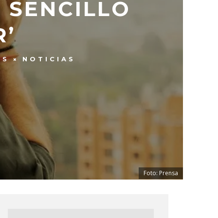
 SENCILLO
R’
ES
NOTICIAS
Foto: Prensa