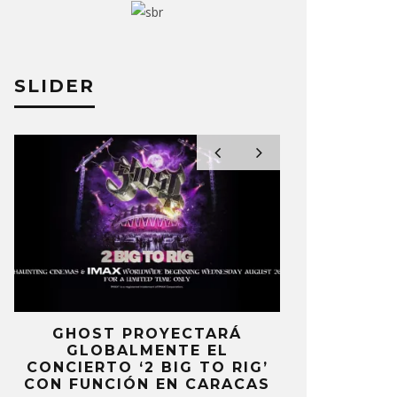
SLIDER
E
GHOST PROYECTARÁ
KAROL 
GLOBALMENTE EL
TRACKLIST
CONCIERTO ‘2 BIG TO RIG’
‘NO ME A
CON FUNCIÓN EN CARACAS
SENTI