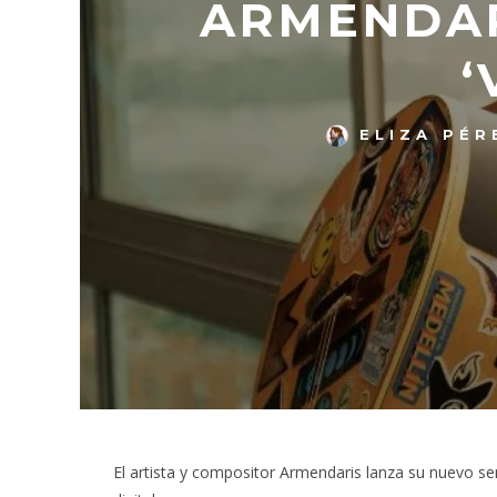
ARMENDAR
‘
ELIZA PÉR
El artista y compositor Armendaris lanza su nuevo se