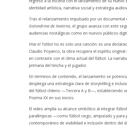
regreso a la escena con el lanzamiento de su nuevo 
identidad artística, narrativa social y estrategia audiov
Tras el relanzamiento impulsado por un documental 
Golondrina de Invierno,
el grupo avanza con este seg
audiencias nostálgicas como en nuevos públicos digit
Viva el Fútbol
no es solo una canción: es una declara
Claudio Poyanco, la obra recupera el espíritu origina
en contraste con el clima actual del fútbol. La narrat
primaria del hincha y el jugador.
En términos de contenido, el lanzamiento se potencia 
despliega una estrategia clara de storytelling e inclu
del fútbol chileno —Tercera A y B—, estableciendo un
Poema XX en sus inicios.
El video amplía su alcance simbólico al integrar fútb
paralímpicas —como fútbol ciego, amputado y para
contemporáneo de visibilidad e inclusión dentro del d