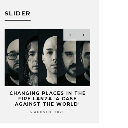
SLIDER
CHANGING PLACES IN THE
OZUNA Y 
FIRE LANZA ‘A CASE
ENCIENDEN 
AGAINST THE WORLD’
‘
5 AGOSTO, 2026
5 AG