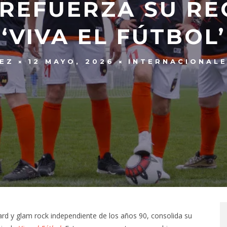
REFUERZA SU R
‘VIVA EL FÚTBOL’
REZ
12 MAYO, 2026
INTERNACIONAL
ard y glam rock independiente de los años 90, consolida su