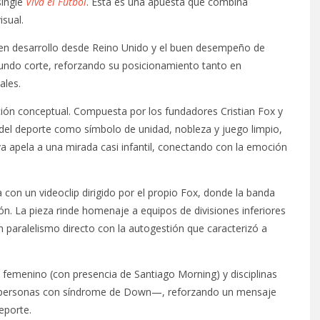
single
Viva el Fútbol
. Esta es una apuesta que combina
isual.
en desarrollo desde Reino Unido y el buen desempeño de
undo corte, reforzando su posicionamiento tanto en
ales.
ción conceptual. Compuesta por los fundadores Cristian Fox y
l del deporte como símbolo de unidad, nobleza y juego limpio,
iva apela a una mirada casi infantil, conectando con la emoción
con un videoclip dirigido por el propio Fox, donde la banda
sión. La pieza rinde homenaje a equipos de divisiones inferiores
 paralelismo directo con la autogestión que caracterizó a
ol femenino (con presencia de Santiago Morning) y disciplinas
 personas con síndrome de Down—, reforzando un mensaje
eporte.