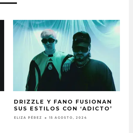
A
DRIZZLE Y FANO FUSIONAN
SUS ESTILOS CON ‘ADICTO’
 EL AGUA ABRE
GHOST PROYECTARÁ
CAPÍTULO CON
GLOBALMENTE EL
ELIZA PÉREZ
15 AGOSTO, 2024
, PUERTA’
CONCIERTO ‘2 BIG TO RIG
CON FUNCIÓN EN CARACA
STO, 2026