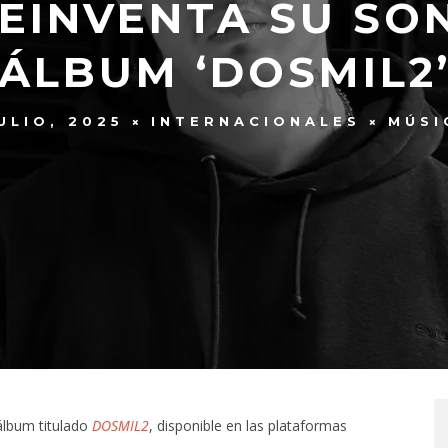
EINVENTA SU SO
ÁLBUM ‘DOSMIL2
ULIO, 2025
INTERNACIONALES
MÚSI
álbum titulado
DOSMIL2
, disponible en las plataformas