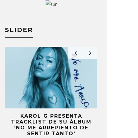
SLIDER
KAROL G PRESENTA
FANS DE
TRACKLIST DE SU ÁLBUM
MOLESTOS 
’
‘NO ME ARREPIENTO DE
CELEBRA
S
SENTIR TANTO’
ANIV