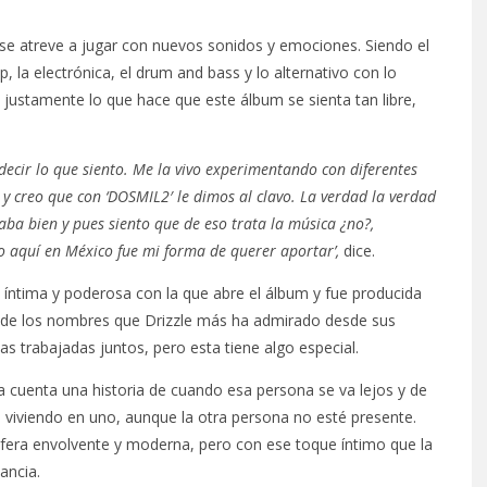
se atreve a jugar con nuevos sonidos y emociones. Siendo el
, la electrónica, el drum and bass y lo alternativo con lo
s justamente lo que hace que este álbum se sienta tan libre,
ecir lo que siento. Me la vivo experimentando con diferentes
y creo que con ‘DOSMIL2′ le dimos al clavo. La verdad la verdad
aba bien y pues siento que de eso trata la música ¿no?,
o aquí en México fue mi forma de querer aportar’,
dice.
 íntima y poderosa con la que abre el álbum y fue producida
o de los nombres que Drizzle más ha admirado desde sus
las trabajadas juntos, pero esta tiene algo especial.
a cuenta una historia de cuando esa persona se va lejos y de
 viviendo en uno, aunque la otra persona no esté presente.
sfera envolvente y moderna, pero con ese toque íntimo que la
ancia.