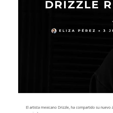
DRIZZLE R
ELIZA PÉREZ
3 J
El artista mexicano Drizzle, ha compartido su nuevo 