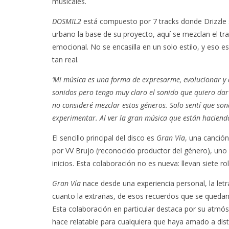
musicales.
DOSMIL2
está compuesto por 7 tracks donde Drizzle 
urbano la base de su proyecto, aquí se mezclan el trap
emocional. No se encasilla en un solo estilo, y eso e
tan real.
‘Mi música es una forma de expresarme, evolucionar y d
sonidos pero tengo muy claro el sonido que quiero dar 
no consideré mezclar estos géneros. Solo sentí que son
experimentar. Al ver la gran música que están haciend
El sencillo principal del disco es
Gran Vía
, una canción
por VV Brujo (reconocido productor del género), un
inicios. Esta colaboración no es nueva: llevan siete ro
Gran Vía
nace desde una experiencia personal, la letr
cuanto la extrañas, de esos recuerdos que se quedan
Esta colaboración en particular destaca por su atmó
hace relatable para cualquiera que haya amado a dist