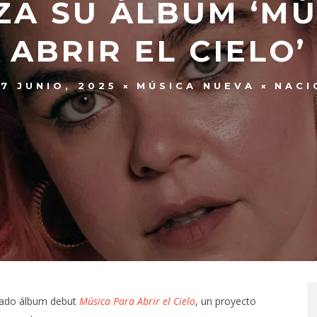
ZA SU ÁLBUM ‘MÚ
ABRIR EL CIELO’
7 JUNIO, 2025
MÚSICA NUEVA
NACI
erado álbum debut
Música Para Abrir el Cielo
, un proyecto