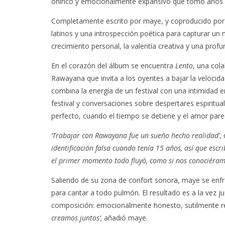
onírico y emocionalmente expansivo que tomó años 
Completamente escrito por maye, y coproducido por la 
latinos y una introspección poética para capturar un 
crecimiento personal, la valentía creativa y una pro
En el corazón del álbum se encuentra
Lento
, una col
Rawayana que invita a los oyentes a bajar la velocida
combina la energía de un festival con una intimidad 
festival y conversaciones sobre despertares espiritua
perfecto, cuando el tiempo se detiene y el amor parec
‘Trabajar con Rawayana fue un sueño hecho realidad’
,
identificación falsa cuando tenía 15 años, así que escr
el primer momento todo fluyó, como si nos conociéramo
Saliendo de su zona de confort sonora, maye se enfre
para cantar a todo pulmón. El resultado es a la vez ju
composición: emocionalmente honesto, sutilmente re
creamos juntos’,
añadió maye.