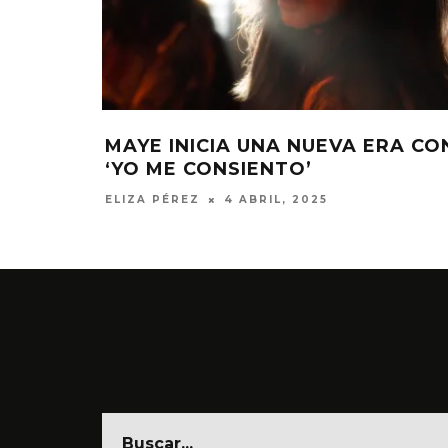
DEO DE
RØZ Y MAYE SE JUNTAN PARA
E
‘HERIDAS PT. 2’
ELIZA PÉREZ
14 ABRIL, 2023