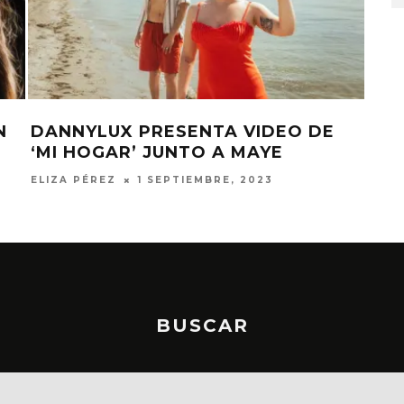
MAYE REVELA SU NUEVO TEMA
MA
‘KALEIDOSCOPE’
‘M
ELIZA PÉREZ
3 MARZO, 2023
MAJO
BUSCAR