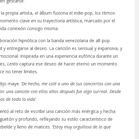
en gestarse.
propia artista, el álbum fusiona el indie-pop, los ritmos
momento clave en su trayectoria artística, marcado por el
funda conexión consigo misma.
aboración hipnótica con la banda venezolana de alt-pop
d y entregarse al deseo. La canción es sensual y expansiva, y
emocional. Inspirada en una experiencia eufórica durante un
les,
Lento
captura ese deseo de hacer eterno un momento
e no tener límites.
 dijo maye.
‘De hecho, me colé a uno de sus conciertos con una
ibir una canción con ellos años después fue algo surreal. Desde
s de toda la vida’.
ntó al reto de escribir una canción más enérgica y hecha
guetón y profundo, reflejando su estilo característico de
belde y lleno de matices.
‘Estoy muy orgullosa de lo que